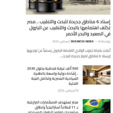
إسناد 6 مناطق جديدة للبحث والتنقيب .. مصر
تكثف اهتمامها بالبحث والتنقيب عن البترول
في الصعيد والبحر الأحمر
بواسطة
8 أغسطس، 2026
BUSINESS NEWS
أعلنت شركة جنوب الوادي القابضة للبترول رسمياً عن توجهها
لإسناد 6 مناطق امتياز جديدة للبحث…
500 ألف غرفة فندقية بحلول 2030
.. إشادة دولية واسعة بالطفرة
السياحية المصرية وتكامل البنية
التحتية
8 أغسطس، 2026
مصر تستهدف الاستثمارات البرازيلية
بـ 11 قطاعاً استراتيجياً وتطلق
مشروعات لوقود الطيران المستدام