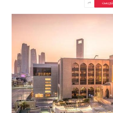
نتيريست