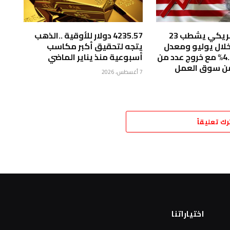
الاقتصاد الأمريكي يشطب 23
4235.57 دولار للأوقية ..الذهب
لال يوليو ومعدل
يتجه لتحقيق أكبر مكاسب
البطالة عند 4.1% مع خروج عدد من
أسبوعية منذ يناير الماضي
من سوق العمل
7 أغسطس، 2026
رك تعليقاً
اختياراتنا
ا