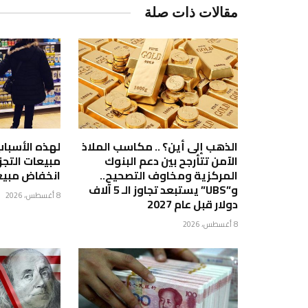
مقالات ذات صلة
الذهب إلى أين؟ .. مكاسب الملاذ
لهذه الأسباب 
الآمن تتأرجح بين دعم البنوك
مبيعات التجز
المركزية ومخاوف التصحيح..
انخفاض مبيع
و”UBS” يستبعد تجاوز الـ 5 آلاف
8 أغسطس، 2026
دولار قبل عام 2027
8 أغسطس، 2026