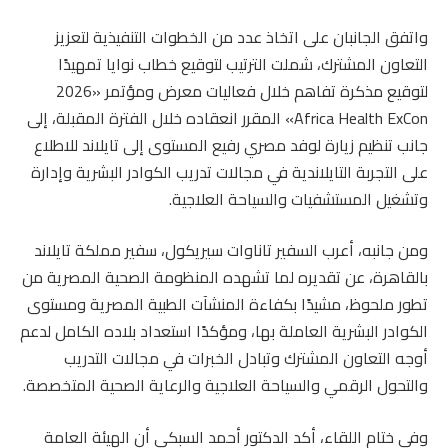
واتفق الجانبان على اتخاذ عدد من الخطوات التنفيذية لتعزيز
التعاون المشترك، شملت الترتيب لتوقيع خطاب نوايا تمهيدًا
لتوقيع مذكرة تفاهم خلال فعاليات معرض ومؤتمر «2026
Africa Health ExCon» المقرر انعقاده خلال الفترة المقبلة، إلى
جانب تنظيم زيارة لوفد مصري رفيع المستوى إلى تايلاند للاطلاع
على التجربة التايلاندية في مجالات تدريب الكوادر البشرية وإدارة
وتشغيل المستشفيات والسياحة العلاجية.
ومن جانبه، أعرب السفير تاناوات سيريكول، سفير مملكة تايلاند
بالقاهرة، عن تقديره لما تشهده المنظومة الصحية المصرية من
تطور ملحوظ، مشيدًا بكفاءة المنشآت الطبية المصرية ومستوى
الكوادر البشرية العاملة بها، ومؤكدًا استعداد بلاده الكامل لدعم
أوجه التعاون المشترك وتبادل الخبرات في مجالات التدريب
والتحول الرقمي والسياحة العلاجية والرعاية الصحية المتخصصة.
وفي ختام اللقاء، أكد الدكتور أحمد السبكي أن الهيئة العامة