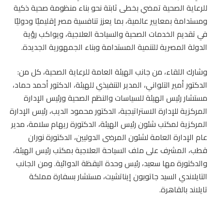
للرعاية الصحية تمضي بخطى ثابتة نحو بناء منظومة صحية ذكية
ومستدامة بمعايير عالمية، بما يعزز تنافسية مصر إقليميًا ودوليًا
في تقديم الخدمات الصحية والسياحة العلاجية، ويواكب رؤية
الدولة المصرية للتنمية المستدامة وبناء الجمهورية الجديدة.
وشارك اللقاء، من جانب الهيئة العامة للرعاية الصحية، كل من:
الدكتور أمير التلواني، المدير التنفيذي للهيئة، الدكتور أحمد حماد،
مستشار رئيس الهيئة للسياسات والنظم الصحية ورئيس الإدارة
المركزية للإدارة الاستراتيجية، الدكتور محمود الديب، رئيس الإدارة
المركزية لمكتب شئون رئيس الهيئة، الدكتورة ريهام سلامة، مدير
عام الإدارة العامة لشئون المرضى الدوليين، الدكتورة نوران
قطب، المشرف على ملف السياحة العلاجية بمكتب رئيس الهيئة،
والدكتورة مها سعيد، رئيس وحدة اليقظة الدوائية. ومن الجانب
التايلاندي السيد جاتوبون إيناتشيت، مستشار بسفارة مملكة
تايلاند بالقاهرة.