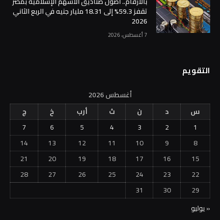
بالأرقام.. أصول صناديق الأسهم الإسلامية بمصر
تقفز 59.3% إلى 18.31 مليار جنيه في الربع الثاني
2026
7 أغسطس، 2026
التقويم
أغسطس 2026
س
د
ن
ث
أرب
خ
ج
7
6
5
4
3
2
1
14
13
12
11
10
9
8
21
20
19
18
17
16
15
28
27
26
25
24
23
22
31
30
29
« يوليو