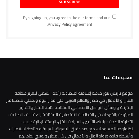
By signing up, you agree to the our terms and our
Privacy Policy
agreement.
معلومات عنا
موقع بيزنس نيوز منصة إعلامية اقتصادية رائدة ، تسعى لتعزيز صحافة
المال و الأعمال في مصر والعالم العربي على مدار اليوم وتغطي منصتنا عبر
الإنترنت و وسائل التواصل الاجتماعي المختلفة كافة الأخبار والتقارير
المرتبطة بالشركات في القطاعات الاقتصادية المختلفة (العقارات ، الصناعة ؛
التجارة؛ الصحة ؛البنوك، التأمين، السياحة النقل، الإستثمار، الإتصالات ،
تكنولوجيا المعلومات، مع رصد دقيق للاسواق العربية و متابعة استثمارات
وأنشطة قادة ورواد المال والأعمال في كل مكان وتوثيق نجاحاتهم