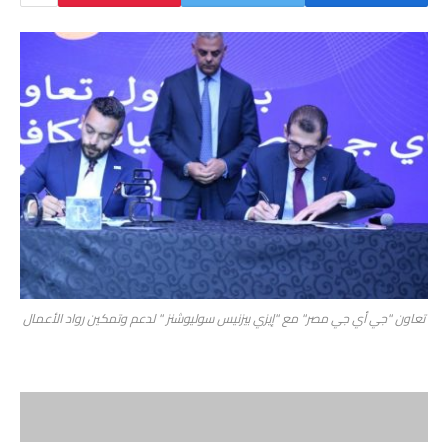
تعاون "جي أي جي مصر" مع "إيزي بيزنيس سوليوشنز " لدعم وتمكين رواد الأعمال