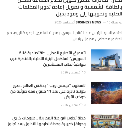
بالطاقة الشمسية و تمويل إعادة تدوير المخلفات
الصلبة وتحويلها إلى وقود بديل
بواسطة
10 أغسطس، 2026
BUSINESS NEWS
اجتمع السيد الرئيس عبد الفتاح السيسي، بمدينة العلمين الجديدة اليوم، مع
الدكتور مصطفى مدبولي رئيس…
لتعميق التصنيع المحلي.. “اقتصادية قناة
السويس” تستكمل البنية التحتية بالقنطرة غرب
مواكبةً لطلب المستثمرين
10 أغسطس، 2026
تلسكوب “جيمس ويب ” يدهش العالم .. صور
كونية نادرة على بعد 11 مليون سنة ضوئية من
كوكب الأرض
10 أغسطس، 2026
خطة تطوير البورصة المصرية .. طروحات كبرى
وحوافز ضريبية وخطة لطرحها للتداول بعد تجاوز