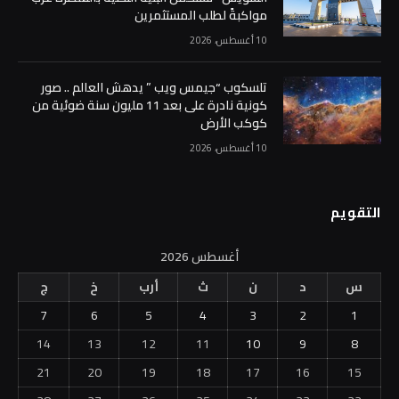
مواكبةً لطلب المستثمرين
10 أغسطس، 2026
تلسكوب “جيمس ويب ” يدهش العالم .. صور
كونية نادرة على بعد 11 مليون سنة ضوئية من
كوكب الأرض
10 أغسطس، 2026
التقويم
أغسطس 2026
س
د
ن
ث
أرب
خ
ج
7
6
5
4
3
2
1
14
13
12
11
10
9
8
21
20
19
18
17
16
15