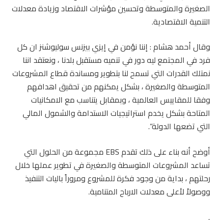
الصغيرة والمتوسطة وتحسين مؤشرات الاقتصاد وزيادة معدلات
التنمية الاقتصادية.
وقال أحمد هشام : إننا نؤمن في إيزي بيزنس سوليوشنز ان كل
فرد في المجتمع ليه دور في تنميه مستقبل بلدنا ، ونعتقد اننا
نمتلك القدرات التي تسمح لنا بتطوير ومساندة قطاع المشروعات
المتوسطة والصغيرة ، بشكل يمكنهم من تحقيق اهدافهم
وفقا للمقاييس العالمية ، وبمقابل يتناسب مع الامكانيات
المتاحة بشكل يخدم استراتيجيات الاستدامة والشمول المالي
التي تضعها الدولة”.
أوضح أنه بناء على ذلك تقدم EBS مجموعة من الحلول التي
تساعد المشروعات المتوسطة والصغيرة في تطوير عملها خلال
رحلتهم ، بداية من وجود فكرة للمشروع ومروراً باليات التنفيذ
ووصولاً لأعلى معدلات الارباح المتنامية.
,