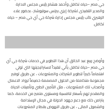
جي مصر –حياه تكافل وأحمد هشام رئيس مجلس الادارة
والمدير التنفيذى لشركة إيزي بيزنس سوليوشنز ، بحضور علاء
الزهيري نائب رئيس مجلس إدارة شركة جي أي جي مصر – حياه
تكافل.
وأوضح ربيع عبد الخالق أن هذا التطوير في خدمات شركة جي أي
جي مصر –حياة تكافل يأتي تنفيذاً لاستراتيجيتها التي تولي
اهتماماً كبيراٌ لتطوير الشركات والمشروعات ، عن طريق توفير
مجموعة متكاملة من الحلول المصممة خصيصاً لرواد الاعمال
وأصحاب تلك المشروعات ، مثل التأمين الطبي وتأمينات الحياة
والمقدم لهم بأسعار تنافسية ومستوى متميز من الخدمة، كما
يتزامن ذلك مع دعم جهود الدولة في مجال الإستدامة
والشمول المالي ، عن طريق النهوض بقطاع المشروعات