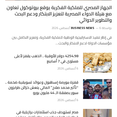
الجهاز المصري للملكية الفكرية يوقع بروتوكول تعاون
مع هيئة الدواء المصرية لتعزيز الابتكار ودعم البحث
والتطوير الدوائي
بواسطة
6 أغسطس، 2026
BUSINESS NEWS
في إطار تنفيذ الاستراتيجية الوطنية للملكية الفكرية، وتعزيز التكامل بين
مؤسسات الدولة لدعم الابتكار والبحث…
4254.98 دولار للأوقية .. الذهب يقفز لأعلى
مستوى في 7 أسابيع
6 أغسطس، 2026
قفزة ببورصة إسطنبول وعوائد تسويقية ضخمة ..
“تأثير محمد صلاح” المالي ينعش خزائن طرابزون
سبور بصفقة الـ 44 مليون يورو
6 أغسطس، 2026
مصر تستهدف جذب استثمارات برازيلية في