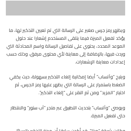
ويظهر رمز جرس صغير على الرسالة التي تم تعيين التذكير لها، ما
يؤكد تفعيل الميزة فيما يتلقى المستخدم إشعارا عند حلول
الموعد المحدد، يحتوي على تفاصيل الرسالة واسم المحادثة التي
وردت فيها، بالإضافة إلى معاينة لأي محتوى مرفق، وذلك حسب
إعدادات معاينة الإشعارات.
ويتيح “وآتساب” أيضا إمكانية إلغاء التذكير بسهولة، حيث يكفي
الضغط باستمرار على الرسالة التي يظهر عليها رمز الجرس، ثم
اختيار “المزيد” ومن ثم النقر على “إلغاء التذكير”.
ويوصي “وآتساب” بتحديث التطبيق عبر متجر “آب ستور” والانتظار
حتى تفعيل الميزة.
وكانت شركة “ميتا”، قد أكدت سابقا أن ميزة التذكير بالرسائل