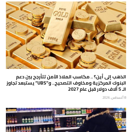
الذهب إلى أين؟ .. مكاسب الملاذ الآمن تتأرجح بين دعم
البنوك المركزية ومخاوف التصحيح.. و”UBS” يستبعد تجاوز
الـ 5 آلاف دولار قبل عام 2027
8 أغسطس، 2026