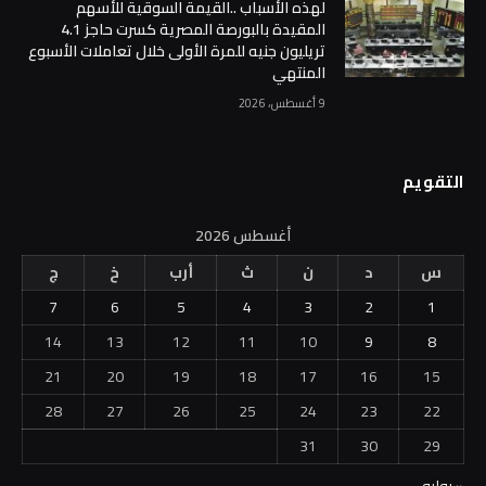
لهذه الأسباب ..القيمة السوقية للأسهم
المقيدة بالبورصة المصرية كسرت حاجز 4.1
تريليون جنيه للمرة الأولى خلال تعاملات الأسبوع
المنتهي
9 أغسطس، 2026
التقويم
أغسطس 2026
س
د
ن
ث
أرب
خ
ج
7
6
5
4
3
2
1
14
13
12
11
10
9
8
21
20
19
18
17
16
15
28
27
26
25
24
23
22
31
30
29
« يوليو