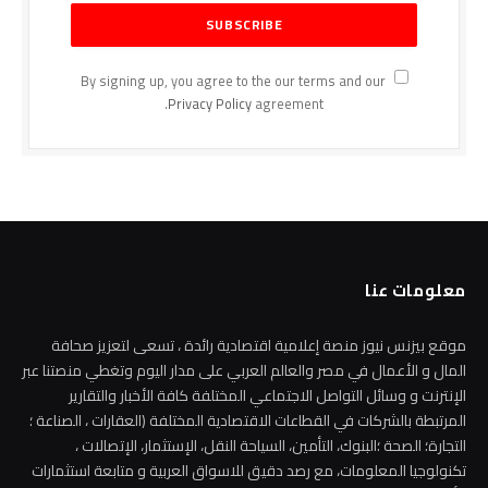
By signing up, you agree to the our terms and our
Privacy Policy
agreement.
معلومات عنا
موقع بيزنس نيوز منصة إعلامية اقتصادية رائدة ، تسعى لتعزيز صحافة
المال و الأعمال في مصر والعالم العربي على مدار اليوم وتغطي منصتنا عبر
الإنترنت و وسائل التواصل الاجتماعي المختلفة كافة الأخبار والتقارير
المرتبطة بالشركات في القطاعات الاقتصادية المختلفة (العقارات ، الصناعة ؛
التجارة؛ الصحة ؛البنوك، التأمين، السياحة النقل، الإستثمار، الإتصالات ،
تكنولوجيا المعلومات، مع رصد دقيق للاسواق العربية و متابعة استثمارات