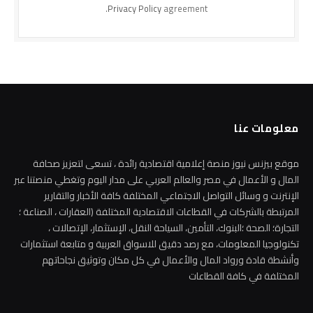
Privacy Policy
agreement.
معلومات عنا
موقع بيزنس نيوز منصة إعلامية اقتصادية رائدة ، تسعى لتعزيز صحافة
المال و الأعمال في مصر والعالم العربي على مدار اليوم وتغطي منصتنا عبر
الإنترنت و وسائل التواصل الاجتماعي المختلفة كافة الأخبار والتقارير
المرتبطة بالشركات في القطاعات الاقتصادية المختلفة (العقارات ، الصناعة ؛
التجارة؛ الصحة ؛البنوك، التأمين، السياحة النقل، الإستثمار، الإتصالات ،
تكنولوجيا المعلومات، مع رصد دقيق للاسواق العربية و متابعة استثمارات
وأنشطة قادة ورواد المال والأعمال في كل مكان وتوثيق نجاحاتهم
المختلفة في كافة القطاعات