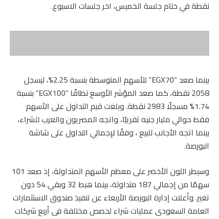
نقطة في ختام جلسة الخميس، اخر جلسات الاسبوع.
بينما صعد “EGX70” للأسهم المتوسطة بنسبة 2.25%، ليسجل
2058 نقطة، كما صعد المؤشر الأوسع نطاقًا ”EGX100” بنسبة
1.74% مسجلًا 2983 نقطة. وبلغت قيم التداول على الأسهم
فقط حوالي مليار جنيه تقريبًا، واتجه المصريون والعرب للشراء،
بينما اتجه الأجانب للبيع ، وفقًا لإجمالي التداول على شاشة
البورصة.
وسيطر اللون الأخضر على معظم الأسهم المتداولة، إذ صعد 101
سهمًا من إجمالي 187 متداولة، بينما هبط 32 وبقي 54 دون
تغير. وأعلنت إدارة البورصة الأربعاء عن تنفيذ صندوق الاستثمارات
العامة السعودى عمليات شراء لحصص مختلفة فى أربع شركات