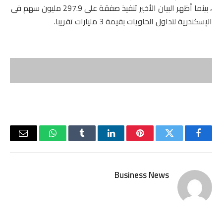
، بينما أظهر البيان الأخير تنفيذ صفقة على 297.9 مليون سهم فى
الإسكندرية لتداول الحاويات بقيمة 3 مليارات تقريبا.
فيسبوك
تويتر
بينتيريست
لينكدإن
Tumblr
واتساب
البريد
الإلكتر
Business News