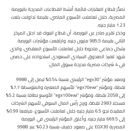
تصدَّر قطاع العقارات قائمة أنشط القطاعات المدرجة بالبورصة
المصرية، خلال تعاملات الأسبوع الماضي، بقيمة تداولات بلغت
1.23 مليار جنيه.
وذكر تقرير صادر عن البورصة، أن قطاع البنوك قد احتل المركز
الثاني بقيمة 985.5 مليون جنيه. وارتفعت مؤشرات البورصة
بشكل جماعي ملحوظ خلال تعاملات الأسبوع المنقضي، والذي
شهد تنفيذ الصندوق السيادي السعودي استحواذه على حصص
في 4 شركات مصرية مدرجة بسوق المال.
وصعد مؤشر “egx30” الرئيسي بنسبة 0.54% ليصل إلى 9988
نقطة، ومؤشر “egx70ewi” للأسهم الصغيرة والمتوسطة 7.7%
إلى 2058 نقطة، ومؤشر “egx100ewi” الأوسع نطاقا بنسبة 5.2%
مسجلا 2983 نقطة. وربح رأس المال السوقي لأسهم الشركات
المقيدة نحو 6.5 مليار جنيه خلال تعاملات الأسبوع، مرتفعا 0.99%
إلى 669.5 مليار جنيه. وأغلق المؤشر الرئيسى في البورصة
المصرية EGX30 على صعود خفيف بنسبة 0.23% عند 9988