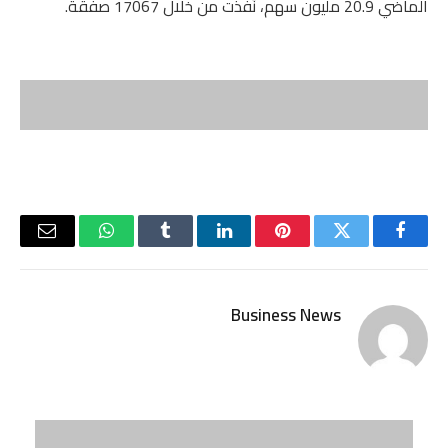
الماضي 20.9 مليون سهم، نُفذت من خلال 17067 صفقة.
فيسبوك
تويتر
بينتيريست
لينكدإن
Tumblr
واتساب
البريد
الإلكتر
Business News