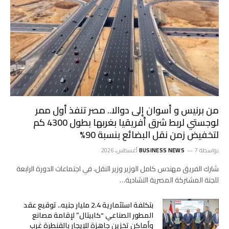
من برنيس و أسوان إلى دوالا.. مصر تنفذ أول ممر
لوجستي لربط شرق أفريقيا بغربها بطول 4300 كم
لتخفيض زمن نقل البضائع بنسبة 90%
بواسطة
7 أغسطس، 2026
BUSINESS NEWS
شارك الفريق مهندس كامل الوزير وزير النقل، في اجتماعات الدورة الرابعة
للجنة المشتركة المصرية التشادية…
بتكلفة استثمارية 2.4 مليار جنيه.. توقيع عقد
المطور الصناعي “كابيتال” لإقامة مصانع
وأماكن تخزين جاهزة للإيجار بالقنطرة غرب