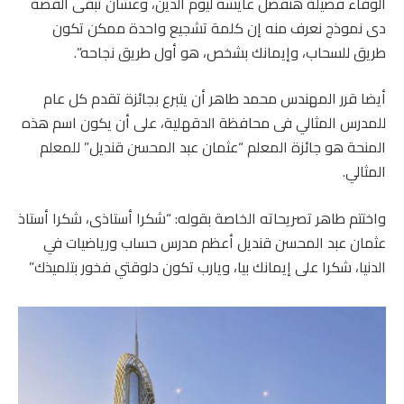
الوفاء فضيلة هتفضل عايشة ليوم الدين، وعشان تبقى القصة
دى نموذج نعرف منه إن كلمة تشجيع واحدة ممكن تكون
طريق للسحاب، وإيمانك بشخص، هو أول طريق نجاحه”.
أيضا قرر المهندس محمد طاهر أن يتبرع بجائزة تقدم كل عام
للمدرس المثالي فى محافظة الدقهلية، على أن يكون اسم هذه
المنحة هو جائزة المعلم “عثمان عبد المحسن قنديل” للمعلم
المثالي.
واختتم طاهر تصريحاته الخاصة بقوله: “شكرا أستاذى، شكرا أستاذ
عثمان عبد المحسن قنديل أعظم مدرس حساب ورياضيات في
الدنيا، شكرا على إيمانك بيا، ويارب تكون دلوقتي فخور بتلميذك”