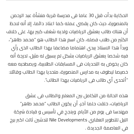
الحكاية بدأت قبل 30 عاما فى مدرسة قرية منشأة عبد الرحمن
بالمنصورة، حيث كان يقضي عمله كما اعتاد دائما، إلا أنه لاحظ
أن هناك طالب يعشق الرياضيات ولديه شغف كبير بها، على خلاف
الكثير من طلاب فصله، كان اسم هذا الطالب هو “محمد طاهر”،
وبدأ هذا الاستاذ يبدي اهتماما مضاعفا بهذا الطالب الذى رأي
فيه شخصا يعشق الرياضيات بشكل لم يسبق له مثيل، لدرجة أنه
كان يخوض به التحديات فى المسابقات الطلابية، ويصطحبه معه
خصيصا ليطوف به مدارس المنصورة، متحديا بهذا الطالب وقائلا:
“أتحدى أي طالب فى الرياضيات بهذا الطالب”.
هذه الحالة من التكامل بين المعلم والطالب فى عشق
الرياضيات، خلقت حلما آخر، أن يكون الطالب “محمد طاهر”
مهندسا فى يوم من الأيام. وينجح في تأسيس و قيادة شركة
النيل للتطوير العقاري Nile Developments لتدشين ثالث اكبر برج
في العاصمة الجديدة .