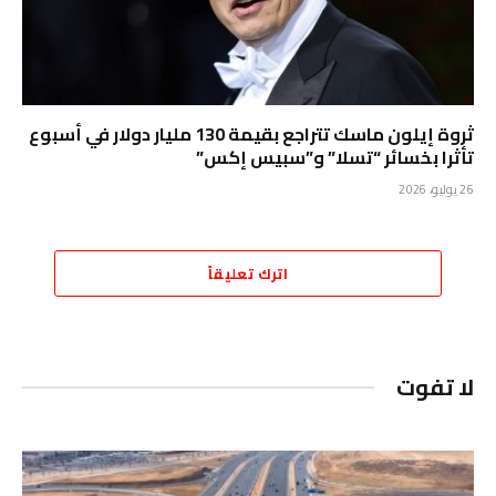
ثروة إيلون ماسك تتراجع بقيمة 130 مليار دولار في أسبوع
تأثرا بخسائر “تسلا” و”سبيس إكس”
26 يوليو، 2026
اترك تعليقاً
لا تفوت