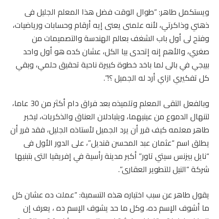
‎ويستكمل طاهر: “طوال الوقت فضل هذا المعلم الجليل فى
ذهني وذاكرتي، لأنه علمنى يعنى إيه أرقام وحسابات ورياضيات،
وفتح لى أول باب الشغف بعالم الهندسة والتصميمات من
صغري، والأهم إنه إتحدى بيا الكل، عشان كده هو أول واحد
بييجي في بالى لما باخد خطوة كبيرة ناحية تحقيق حلمي، وبقي
كل تفكيري ازاي أرد له الجميل ؟!”.
‎وبالفعل التقى المعلم وتلميذه بعد فراق دام أكثر من 30 عاما،
لتنهال الدموع من عينيهما، ويتبادلان العناق والذكريات، ليخبر
طاهر معلمه كيف قرر أن يرد الجميل لأستاذه الجليل، فقد قرر أن
يطلق اسم “عثمان عبد المحسن قنديل”، على الدور الأول فى
“نايل بيزنس سيتي تاور” أكبر مدينة رأسية في إفريقيا التى بتبنيها
شركة “النيل للتطوير العقارى”.
‎يقول طاهر عن سبب اختياره هذه التسمية: “عملت ده عشان كل
ما أشوف الإسم ده، وكل ما حد يشوف الإسم ده ، يعرف إن