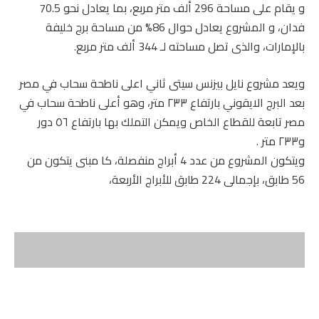
و يقام على مساحة 296 ألف متر مربع، بما يعادل نحو 70.5
فدان، و المشروع يعادل حوال 86% من مساحة برج خليفة
بالإمارات، والذى تصل مساحته لـ 344 ألف متر مربع.
ويعد مشروع نايل بيزنس سيتى ثاني اعلى ناطحة سحاب في مصر
بعد البرج الايقوني بارتفاع ٢٣٣ متر، وهو أعلى ناطحة سحاب في
مصر تابعة للقطاع الخاص ويمكن التملك بها بارتفاع ٥٦ دور
و٢٣٣ متر .
ويتكون المشروع من عدد 4 أبراج منفصلة، كا مبنى يتكون من
56 طابق، بإجمالى 224 طابق للأبراج الأربعة،