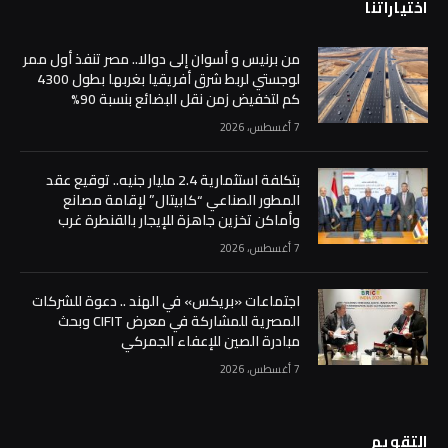
اختياراتنا
من برنيس و أسوان إلى دوالا.. مصر تنفذ أول ممر
لوجستي لربط شرق أفريقيا بغربها بطول 4300
كم لتخفيض زمن نقل البضائع بنسبة 90%
7 أغسطس، 2026
بتكلفة استثمارية 2.4 مليار جنيه.. توقيع عقد
المطور الصناعي “كابيتال” لإقامة مصانع
وأماكن تخزين جاهزة للإيجار بالقنطرة غرب
7 أغسطس، 2026
اجتماعات «بريكس» في الهند .. دعوة للشركات
المصرية للمشاركة في معرض CIFIT وبحث
مبادرة الصين للإعفاء الجمركي
7 أغسطس، 2026
التقويم