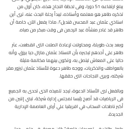
يبلغ ارتفاعه 51 دورا، وفى لحظة النجاح هذه، كان أول من
تذكره طاهر هو معلمه وأستاذه، ليبدأ رحلة البحث عنه، ترى أين
استاذي عثمان عبد المحسن قنديل؟، ماذا يفعل الآن، خاصة أن
طاهر قد غادر منشأة عبد الرحمن فى وقت مبكر من صباه.
وبعد بحث طويلة، ومحاولات لإعادة الصلات التى انقطعت، عثر
طاهر على أحدهم ليخبره بأن الاستاذ عثمان مازال حيا يرزق، وأنه
حاليا على المعاش ليتصل به، وتكون بينهما مكالمة مليئة
بالعواطف والذكريات، ووجه طاهر دعوة للأستاذ عثمان ليزور مقر
شركته، ويرى النجاحات التى حققها.
‎وبالفعل لبى الأستاذ الدعوة، ليجد تلميذه الذى تحدى به الجميع
فى الرياضيات قد أصبح رئيسا لمجلس إدارة شركة، تبني إتنين من
أكبر ناطحات السحاب في افريقيا علي أرض العاصمة الإدارية
الجديدة.
يقول طاهر فى تصريحات خاصة:” كان مصدق فى حلمى جدا،