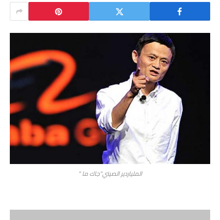
الملياردير الصيني"جاك ما "