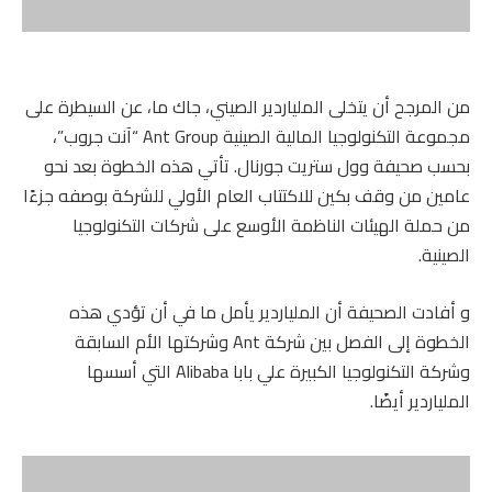
من المرجح أن يتخلى الملياردير الصيني، جاك ما، عن السيطرة على
مجموعة التكنولوجيا المالية الصينية Ant Group “آنت جروب”،
بحسب صحيفة وول ستريت جورنال. تأتي هذه الخطوة بعد نحو
عامين من وقف بكين للاكتتاب العام الأولي للشركة بوصفه جزءًا
من حملة الهيئات الناظمة الأوسع على شركات التكنولوجيا
الصينية.
و أفادت الصحيفة أن الملياردير يأمل ما في أن تؤدي هذه
الخطوة إلى الفصل بين شركة Ant وشركتها الأم السابقة
وشركة التكنولوجيا الكبيرة علي بابا Alibaba التي أسسها
الملياردير أيضًا.