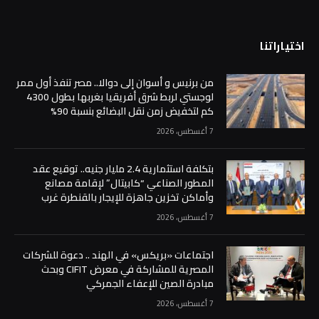
اختياراتنا
من برنيس و أسوان إلى دوالا.. مصر تنفذ أول ممر
لوجستي لربط شرق أفريقيا بغربها بطول 4300
كم لتخفيض زمن نقل البضائع بنسبة 90%
7 أغسطس، 2026
بتكلفة استثمارية 2.4 مليار جنيه.. توقيع عقد
المطور الصناعي “كابيتال” لإقامة مصانع
وأماكن تخزين جاهزة للإيجار بالقنطرة غرب
7 أغسطس، 2026
اجتماعات «بريكس» في الهند .. دعوة للشركات
المصرية للمشاركة في معرض CIFIT وبحث
مبادرة الصين للإعفاء الجمركي
7 أغسطس، 2026