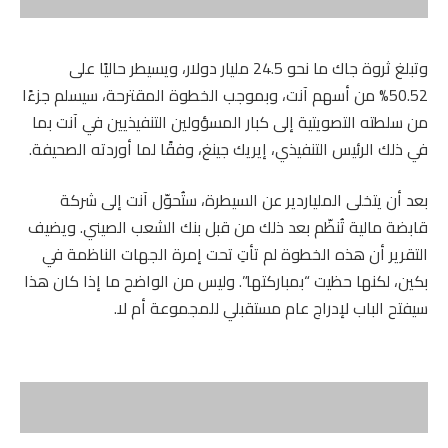
وتبلغ ثروة جاك ما نحو 24.5 مليار دولار، ويسيطر حاليًا على
50.52% من أسهم آنت، وبموجب الخطوة المقترحة، سيسلم جزءًا
من سلطته التصويتية إلى كبار المسؤولين التنفيذيين في آنت بما
في ذلك الرئيس التنفيذي، إيريك جينغ، وفقًا لما أوردته الصحيفة.
بعد أن يتخلى الملياردير عن السيطرة، ستُحوّل آنت إلى شركة
قابضة مالية تُنظّم بعد ذلك من قبل بنك الشعب الصيني. ويضيف
التقرير أن هذه الخطوة لم تأتِ تحت إمرة الجهات الناظمة في
بكين، لكنها حظيت “بمباركتها”. وليس من الواضح ما إذا كان هذا
سيفتح الباب لإدراج عام مستقبلي للمجموعة أم لا.