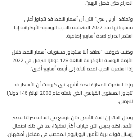
الصراع حتى فصل الربيع”.
وتعتقد “آر بي سي” الآن أن أسعار النفط قد تتجاوز أعلى
مستوياتها منذ 2022 المتعلقة بالحرب الروسية-الأوكرانية إذا
استمر الصراع لعدة أسابيع إضافية.
وكتبت كروفت: “نعتقد أننا سنتجاوز مستويات أسعار النفط خلال
الأزمة الروسية الأوكرانية البالغة 128 دولارًا للبرميل في 2022
إذا استمرت الحرب لمدة ثلاثة إلى أربعة أسابيع أخرى”.
وإذا استمرت المعارك لعدة أشهر، ترى كروفت أن الأسعار قد
تتجاوز المستوى القياسي الذي بلغته عام 2008 البالغ 146 دولارًا
للبرميل.
وقال البنك إن البيت الأبيض كان يتوقع في البداية صراعًا قصير
الأمد، لكنه يدرس الآن خيارات أكثر تعقيدًا، بما في ذلك احتمال
إرسال قوات برية لتأمين اليورانيوم المخصب في مفاعل أصفهان.