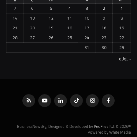
7
6
5
4
3
2
1
14
13
12
11
10
9
8
21
20
19
18
17
16
15
28
27
26
25
24
23
22
31
30
29
« يوليو
فيسبوك
الانستغرام
تيكتوك
لينكدإن
يوتيوب
RSS
PeoFree ltd.
&
©2026 BusinessNewsEg. Designed & Developed by
Powered by White Media