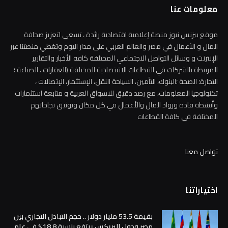
معلومات عنا
موقع بيزنس نيوز منصة إعلامية اقتصادية رائدة ، تسعى لتعزيز صحافة
المال و الأعمال في مصر والعالم العربي على مدار اليوم وتغطي منصتنا عبر
الإنترنت و وسائل التواصل الاجتماعي المختلفة كافة الأخبار والتقارير
المرتبطة بالشركات في القطاعات الاقتصادية المختلفة (العقارات ، الصناعة ؛
التجارة؛ الصحة ؛البنوك، التأمين، السياحة النقل، الإستثمار، الإتصالات ،
تكنولوجيا المعلومات، مع رصد دقيق للاسواق العربية و متابعة استثمارات
وأنشطة قادة ورواد المال والأعمال في كل مكان وتوثيق نجاحاتهم
المختلفة في كافة القطاعات
تواصل معنا
اختياراتنا
بقيمة 53.5 مليار دولار .. حجم التبادل التجاري بين
مصر ودول البريكس يرتفع بنسبة 18.8% في عام