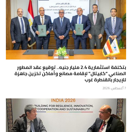
بتكلفة استثمارية 2.4 مليار جنيه.. توقيع عقد المطور
الصناعي “كابيتال” لإقامة مصانع وأماكن تخزين جاهزة
للإيجار بالقنطرة غرب
7 أغسطس، 2026