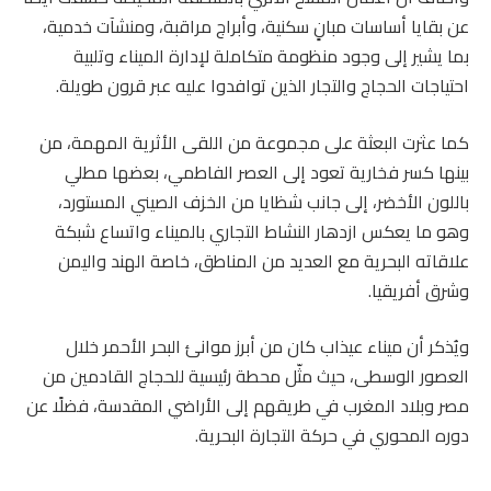
عن بقايا أساسات مبانٍ سكنية، وأبراج مراقبة، ومنشآت خدمية،
بما يشير إلى وجود منظومة متكاملة لإدارة الميناء وتلبية
احتياجات الحجاج والتجار الذين توافدوا عليه عبر قرون طويلة.
كما عثرت البعثة على مجموعة من اللقى الأثرية المهمة، من
بينها كسر فخارية تعود إلى العصر الفاطمي، بعضها مطلي
باللون الأخضر، إلى جانب شظايا من الخزف الصيني المستورد،
وهو ما يعكس ازدهار النشاط التجاري بالميناء واتساع شبكة
علاقاته البحرية مع العديد من المناطق، خاصة الهند واليمن
وشرق أفريقيا.
ويُذكر أن ميناء عيذاب كان من أبرز موانئ البحر الأحمر خلال
العصور الوسطى، حيث مثّل محطة رئيسية للحجاج القادمين من
مصر وبلاد المغرب في طريقهم إلى الأراضي المقدسة، فضلًا عن
دوره المحوري في حركة التجارة البحرية.