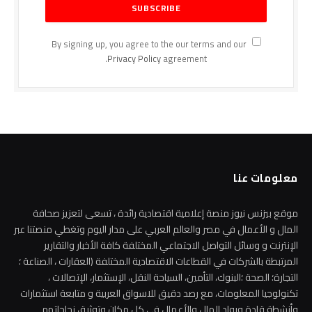
By signing up, you agree to the our terms and our
Privacy Policy
agreement.
معلومات عنا
موقع بيزنس نيوز منصة إعلامية اقتصادية رائدة ، تسعى لتعزيز صحافة
المال و الأعمال في مصر والعالم العربي على مدار اليوم وتغطي منصتنا عبر
الإنترنت و وسائل التواصل الاجتماعي المختلفة كافة الأخبار والتقارير
المرتبطة بالشركات في القطاعات الاقتصادية المختلفة (العقارات ، الصناعة ؛
التجارة؛ الصحة ؛البنوك، التأمين، السياحة النقل، الإستثمار، الإتصالات ،
تكنولوجيا المعلومات، مع رصد دقيق للاسواق العربية و متابعة استثمارات
وأنشطة قادة ورواد المال والأعمال في كل مكان وتوثيق نجاحاتهم