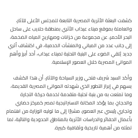
كشفت البعثة الأثرية المصرية التابعة للمجلس الأعلى للآثار،
والعاملة بموقع ميناء عيذاب الأثري بمنطقة حلايب على ساحل
البحر الأحمر، عن مجموعة من خزانات وصهاريج المياه الضخمة،
إلى جانب عدد من المباني والمنشآت الخدمية، في اكتشاف أثري
جديد يُلقي الضوء على البنية التحتية لميناء عيذاب، أحد أبرز وأهم
الموانئ المصرية خلال العصور الإسلامية.
وأكد السيد شريف فتحي وزير السياحة والآثار، أن هذا الكشف
يسهم في إبراز التطور الذي شهدته الموانئ المصرية القديمة،
وما تمتعت به من بنية تحتية متقدمة لخدمة حركة التجارة
والحجاج، بما يؤكد المكانة الاستراتيجية لمصر كمركز حضاري
وتجاري رئيسي عبر العصور، مشيرًا إلى ما توليه الوزارة من اهتمام
بأعمال الحفائر والدراسات الأثرية بالمناطق الحدودية والنائية، لما
تمثله من أهمية تاريخية وثقافية كبيرة.