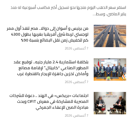
استقر سعر الذهب اليوم متجها نحو تسجيل أكبر مكاسب أسبوعية له منذ
يناير الماضي، وسط…
من برنيس و أسوان إلى دوالا.. مصر تنفذ أول ممر
لوجستي لربط شرق أفريقيا بغربها بطول 4300
كم لتخفيض زمن نقل البضائع بنسبة 90%
7 أغسطس، 2026
بتكلفة استثمارية 2.4 مليار جنيه.. توقيع عقد
المطور الصناعي “كابيتال” لإقامة مصانع
وأماكن تخزين جاهزة للإيجار بالقنطرة غرب
7 أغسطس، 2026
اجتماعات «بريكس» في الهند .. دعوة للشركات
المصرية للمشاركة في معرض CIFIT وبحث
مبادرة الصين للإعفاء الجمركي
7 أغسطس، 2026