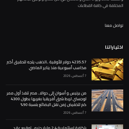
المختلفة في كافة القطاعات
تواصل معنا
اختياراتنا
4235.57 دولار للأوقية ..الذهب يتجه لتحقيق أكبر
مكاسب أسبوعية منذ يناير الماضي
7 أغسطس، 2026
من برنيس و أسوان إلى دوالا.. مصر تنفذ أول ممر
لوجستي لربط شرق أفريقيا بغربها بطول 4300
كم لتخفيض زمن نقل البضائع بنسبة 90%
7 أغسطس، 2026
بتكلفة استثمارية 2.4 مليار جنيه.. توقيع عقد