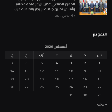
المطور الصناعي “كابيتال” لإقامة مصانع
وأماكن تخزين جاهزة للإيجار بالقنطرة غرب
7 أغسطس، 2026
التقويم
أغسطس 2026
س
د
ن
ث
أرب
خ
ج
7
6
5
4
3
2
1
14
13
12
11
10
9
8
21
20
19
18
17
16
15
28
27
26
25
24
23
22
31
30
29
« يوليو