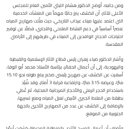
ومن جانبه، أوضح الدكتور هشام الليثي الأمين العام للمجلس
الأعلى للآثار، أن الكشف يبرز جانبًا مهماً من المنشآت الخدمية
التي اعتمد عليها ميناء عيذاب التاريخي، حيث مثّلت صهاريج المياه
عنصراً أساسياً في دعم النشاط الملاحي والتجاري، فضلًا عن توفير
احتياجات الحجاج الوافدين إلى الميناء في طريقهم إلى الأراضي
المقدسة.
وأشار الدكتور ضياء زهران رئيس قطاع الآثار الإسلامية والقبطية
واليهودية، إلى أن أعمال الحفائر، برئاسة الأستاذ محمد أبو الوفا،
أسفرت عن الكشف عن صهريج رئيسي ضخم يبلغ طوله نحو 15.10
مترًا، وعرضه 3.15 مترًا، وارتفاعه قرابة 3 أمتار، وقد شُيّد
باستخدام الحجر الرملي والأحجار المرجانية المحلية، ثم غُطي
بطبقة من الملاط الجيري الأبيض لعزل المياه ومنع تسربها،
بالإضافة إلى الكشف عن عدد من الصهاريج الأخرى بالجهة
الجنوبية من الموقع.
وأضاف أن أعمال المسح الأثري بالمنطقة المحيطة كشفت أيضًا