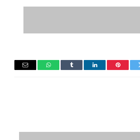
ويتر
بينتيريست
لينكدإن
Tumblr
واتساب
البريد
الإلكتروني