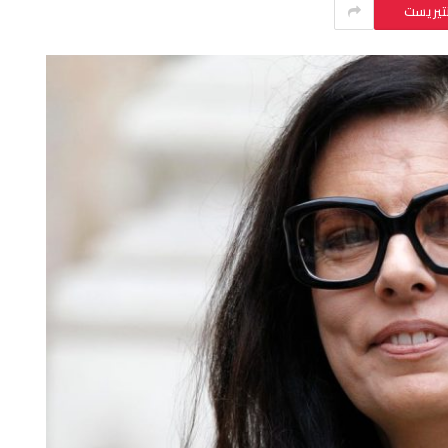
نتيريست