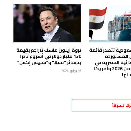
لسعودية تتصدر قائمة
ثروة إيلون ماسك تتراجع بقيمة
ق المستوردة
130 مليار دولار في أسبوع تأثرا
ذائية المصرية في
بخسائر “تسلا” و”سبيس إكس”
النصف الأول من 2026 وأمريكا
26 يوليو، 2026
انها
رك تعليقاً