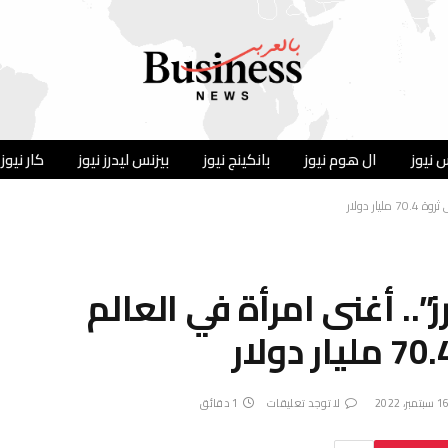
 نيوز
ال هوم نيوز
بانكينج نيوز
بيزنس ليدرز نيوز
كار نيوز
”.. أغنى امرأة في العالم
سبتمبر، 2022
لا توجد تعليقات
1 دقائق