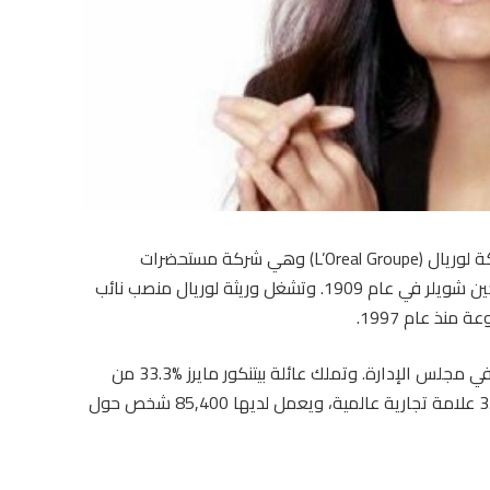
ويرجع جزء كبير من ثروة فرانسواز لميراثها من شركة لوريال (L’Oreal Groupe) وهي شركة مستحضرات
التجميل الفرنسية التي أسسها جدها الكيميائي يوجين شويلر في عام 1909. وتشغل وريثة لوريال منصب نائب
نذ عام 1997.
بينما يشغل ابناها جان فيكتور ونيكولاس مقعدين في مجلس الإدارة. وتملك عائلة بيتنكور مايرز %33.3 من
أسهم لوريال، فيما تضم مجموعة شركات لوريال 35 علامة تجارية عالمية، ويعمل لديها 85,400 شخص حول