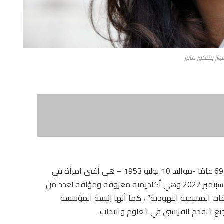
از بيتنكور مايرز
الفرنسية فرانسواز بيتنكور مايرز – البالغة من العمر 69 عامًا -مواليد 10 يوليو 1953 – هي أغنى امرأة في
العالم بصافي ثروة بلغ 70.4 مليار دولار حتى مطلع سبتمبر 2022 وهي أكاديمية معروفة ومؤلفة لعدد من
ات المسيحية اليهودية” ، كما أنها رئيسة المؤسسة
جيع التقدم الفرنسي في العلوم والآداب.