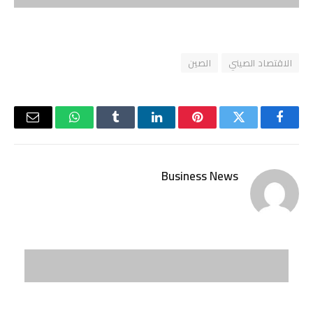
الاقتصاد الصيني
الصين
فيسبوك
تويتر
بينتيريست
لينكدإن
Tumblr
واتساب
البريد
الإلكتر
Business News