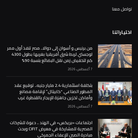
تواصل معنا
اختياراتنا
من برنيس و أسوان إلى دوالا.. مصر تنفذ أول ممر
لوجستي لربط شرق أفريقيا بغربها بطول 4300
كم لتخفيض زمن نقل البضائع بنسبة 90%
7 أغسطس، 2026
بتكلفة استثمارية 2.4 مليار جنيه.. توقيع عقد
المطور الصناعي “كابيتال” لإقامة مصانع
وأماكن تخزين جاهزة للإيجار بالقنطرة غرب
7 أغسطس، 2026
اجتماعات «بريكس» في الهند .. دعوة للشركات
المصرية للمشاركة في معرض CIFIT وبحث
مبادرة الصين للإعفاء الجمركي