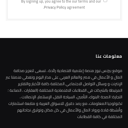
By signing up, you agree to the our terms and our
Privacy Policy
agreement.
معلومات عنا
موقع بيزنس نيوز منصة إعلامية اقتصادية رائدة ، تسعى لتعزيز صحافة
المال و الأعمال في مصر والعالم العربي على مدار اليوم وتغطي منصتنا عبر
الإنترنت و وسائل التواصل الاجتماعي المختلفة كافة الأخبار والتقارير
المرتبطة بالشركات في القطاعات الاقتصادية المختلفة (العقارات ، الصناعة ؛
التجارة؛ الصحة ؛البنوك، التأمين، السياحة النقل، الإستثمار، الإتصالات ،
تكنولوجيا المعلومات، مع رصد دقيق للاسواق العربية و متابعة استثمارات
وأنشطة قادة ورواد المال والأعمال في كل مكان وتوثيق نجاحاتهم
المختلفة في كافة القطاعات