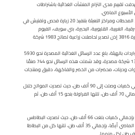
 80 زيارة معاينة، استهدفت تقييم مدى التزام المنشآت الغذائية باشتراطات
وفي ذات السياق الرقابي، قامت إدارة الرقابة على المحطات ومراكز التعبئة بتنفيذ 20 زيارة فحص وتفتيش في
قية، الغربية، القليوبية، البحيرة، بني سويف، الفيوم
والمنوفية، وتم تسجيل 5 منشآت، كما أصدرت الإدارة 3816 إذن تصدير لحاصلات زراعية لصالح 1983 شركة
ووفقًا لتقرير الإدارة العامة لكل من الصادرات والواردات بالهيئة، بلغ عدد الرسائل الغذائية المصدرة نحو 5930
رسالة غذائية بإجمالي 243 ألف طن، صادرة عن 1346 شركة مصدرة، وقد شملت هذه الرسائل نحو 744 صنفًا
اوات ودرنات، محضرات من الخضر والفاكهة، دقيق ومنتجات
وبلغ عدد أصناف الفواكه المصدرة 36 صنفًا بإجمالي كميات وصلت إلى 90 ألف طن، حيث تصدرت الموالح خلال
الأسبوع الماضي أيضًا قائمة الفواكه المصدرة بإجمالي 70 ألف طن، تلتها الفراولة بنحو 15 ألف طن، ثم
كما بلغ عدد أصناف الخضراوات المصدَّرة 43 صنفًا، بإجمالي كميات بلغت 66 ألف طن، حيث تصدرت البطاطس
قائمة الخضراوات المصرية المصدَّرة خلال الأسبوع الماضي أيضًا، بإجمالي 35 ألف طن، تلتها كل من البطاطا