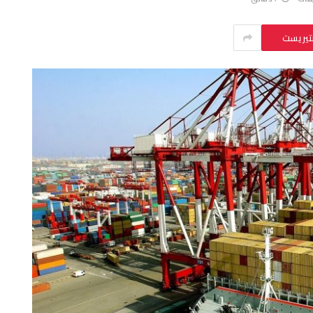
نتيريست