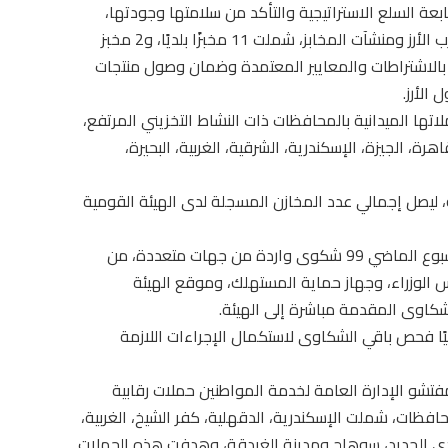
بعة السلع الاستراتيجية والتأكد من سلامتها وجودتها،
نفذت الإدارة عددًا من الزيارات التفتيشية على مضارب الأرز ومنشآت المخابز، شملت 11 مخبزًا بلديًا، و2 مخبز
لالتزام بالاشتراطات والمعايير المعتمدة وضمان وصول منتجات
لاتها الميدانية بالمحافظات ذات النشاط التخزيني المرتفع،
القاهرة، الجيزة، الإسكندرية، الشرقية، الغربية، البحيرة،
ة، ليصل إجمالي عدد المخازن المسجلة لدى الهيئة القومية
واستقبلت الهيئة القومية لسلامة الغذاء خلال الأسبوع الماضي 99 شكوى واردة من جهات متعددة، من
الوزراء، وجهاز حماية المستهلك، وموقع الهيئة
لشكاوى المقدمة مباشرة إلى الهيئة.
يًا فحص باقي الشكاوى لاستكمال الإجراءات اللازمة
ذ مفتشو الإدارة العامة لخدمة المواطنين حملات رقابية
 بعدد من المحافظات، شملت الإسكندرية، الدقهلية، كفر الشيخ، الغربية،
وادي الجديد، سوهاج ومدينة الغردقة، وهدفت هذه الحملات