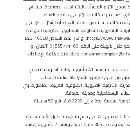
 ومدى التزام المنشآت بالاشتراطات المعتمدة، حيث تم
لتي رُصدت بها مخالفات تؤثر على سلامة الغذاء.
عن أية مخالفة قد تمس سلامة الغذاء أو تشكل خطرًا على
وابة الإلكترونية لمنظومة الشكاوى الحكومية الموحدة
– مجلس الوزراء عبر الرابط: https://www.shakwa.eg/GCP/Default.aspx، أو عبر الخط الساخن 16528، كما
يمكن التواصل المباشر مع الإدارة العامة لخدمة المواطنين بالهيئة على الرقم: 01555771100 (اتصال أو
واتس آب)، أو من خلال البريد الإلكتروني: consumer.complain@nfsa.gov.eg، وذلك لاتخاذ كافة الإجراءات
وفيما يخص أنشطة إدارة الرقابة على السلاسل التجارية، فقد تم تنفيذ 41 مأمورية رقابية استهدفت فروع
حقق من مدى التزامها باشتراطات سلامة الغذاء.
ة، الشرقية، القليوبية، المنوفية، الغربية، المنصورة، بني
اء، الإسماعيلية ومدينة الغردقة.
ووصل إجمالي عدد الفروع المسجلة لدى الهيئة القومية لسلامة الغذاء إلى 2230 فرعًا تتبع 59 سلسلة
ية الخاصة جهودها في دعم منظومة تداول الأغذية، حيث
تم خلال الأسبوع تسجيل 54 منتجًا من المكملات الغذائية، وفحص 365 منتجًا جديدًا، وتنفيذ 2 مأمورية رقابية،