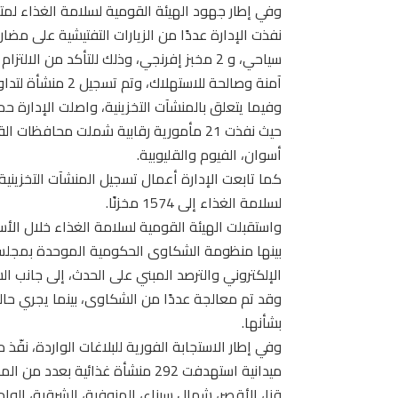
وفي إطار جهود الهيئة القومية لسلامة الغذاء لمتا
سياحي، و 2 مخبز إفرنجي، وذلك للتأكد من ا
آمنة وصالحة للاستهلاك، وتم تسجيل 2 منشأة لتداول الأرز.
وفيما يتعلق بالمنشآت التخزينية، واصلت الإدارة حم
حيث نفذت 21 مأمورية رقابية شملت محافظات 
أسوان، الفيوم والقليوبية.
كما تابعت الإدارة أعمال تسجيل المنشآت التخزيني
لسلامة الغذاء إلى 1574 مخزنًا.
بينها منظومة الشكاوى الحكومية الموحدة بمجلس 
الإلكتروني والترصد المبني على الحدث، إلى جانب ا
وقد تم معالجة عددًا من الشكاوى، بينما يجري حال
بشأنها.
وفي إطار الاستجابة الفورية للبلاغات الواردة، نفّ
ميدانية استهدفت 292 منشأة غذائية
قنا، الأقصر، شمال سيناء، المنوفية، الشرقية، ال