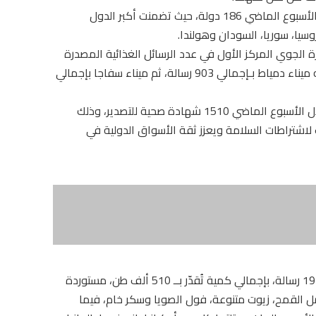
وبلغ إجمالي عدد الدول المستوردة من مصر خلال الأسبوع الماضي 186 دولة، حيث تضمنت أكبر الدول
وسيا، سوريا، السودان وهولندا.
رة الجوي المركز الأول في عدد الرسائل الغذائية المصدرة
منه خلال الأسبوع الماضي بإجمالي 960 رسالة، يليه ميناء دمياط بـإجمالي 903 رسالة، ثم ميناء سفاجا بإجمالي
وفي إطار دعم الصادرات الغذائية، أصدرت الهيئة خلال الأسبوع الماضي 1510 شهادة صحية للتصدير، وذلك
 لاشتراطات السلامة ويعزز ثقة الأسواق الدولية في
وبلغ عدد الرسائل الغذائية الواردة إلى البلاد نحو 1920 رسالة، بإجمالي كمية تُقدّر بــ 510 ألف طن، مستوردة
دة لتشمل القمح، زيوت متنوعة، فول الصويا وسكر خام، فيما