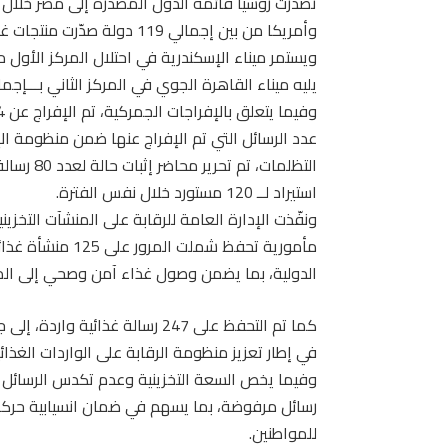
تصدرت روسيا قائمة الدول المصدرة إلى مصر خلال الأ
وأمريكا من بين إجمالي 119 دولة صدّرت منتجات غذائية إلى السوق المصري.
يليه ميناء القاهرة الجوي في المركز الثاني بـــإجمالي 425 رسالة، ثم ميناء السخنة بـإجمالي 246 
التظلمات،
استيراد لــ 120 مستورد خلال نفس الفترة.
مأمورية تحفظ شملت
الدولية، بما يضمن وصول غذاء آمن وصحي إلى ال
في إطار تعزيز منظومة الرقابة على الواردات الغذ
رسائل مرفوضة، بما يسهم في ضمان انسيابية حركة
للمواطنين.