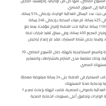
سبوع الماضي، تلتها كل من أوكرانيا، إندونيسيا، البرازيل
ويستمر ميناء الإسكندرية في احتلال المركز الأول من حيث عدد الرسائل الغذائية الواردة، بإجمالي 574 رسالة،
رسالة.
وفيما يتعلق بالإفراجات الجمركية، تم الإفراج عن 1104 رسالة غذائية تحت التحفظ (إفراج مؤقت)، بينما بلغ
عدد الرسائل التي تم الإفراج عنها ضمن منظومة الإفراج السريع 450 رسالة، وفي سياق تنفيذ قرارات لجنة
 تم تحرير محاضر إثبات حالة لعدد 80 رسالة، وفيما يخص نشاط الاستيراد، فقد تم إصدار تراخيص
ونفّذت الإدارة العامة للرقابة على المنشآت التخزينية والسلع الاستراتيجية بالهيئة، خلال الأسبوع الماضي، 70
 المرور على 125 منشأة غذائية، وذلك لمتابعة مدى الالتزام بالاشتراطات والمعايير
مستهلك المصري.
كما تم التحفظ على 247 رسالة غذائية واردة، إلى جانب الاستمرار في التحفظ على 24 رسالة مرفوضة معمليًا،
ائية وحماية صحة المستهلك.
وفيما يخص السعة التخزينية وعدم تكدس الرسائل الغذائية بالموانئ المصرية، قامت الهيئة بإعادة تصدير 7
 الواردات وتحقيق أعلى مستويات الحماية الصحية