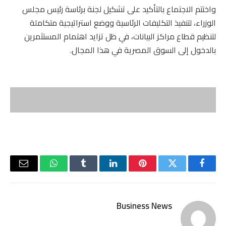
واختتم الاجتماع بالتأكيد على تشكيل لجنة برئاسة رئيس مجلس
الوزراء، لتنفيذ التكليفات الرئاسية ووضع استراتيجية متكاملة
لتنظيم قطاع مراكز البيانات، في ظل تزايد اهتمام المستثمرين
بالدخول إلى السوق المصرية في هذا المجال.
فيسبوك
تويتر
بينتيريست
لينكدإن
Tumblr
واتساب
البريد
الإلكتر
Business News