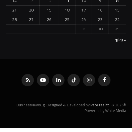
14
13
12
11
10
9
8
21
20
19
18
17
16
15
28
27
26
25
24
23
22
31
30
29
« يوليو
فيسبوك
الانستغرام
تيكتوك
لينكدإن
يوتيوب
RSS
PeoFree ltd.
&
©2026 BusinessNewsEg. Designed & Developed by
Powered by White Media