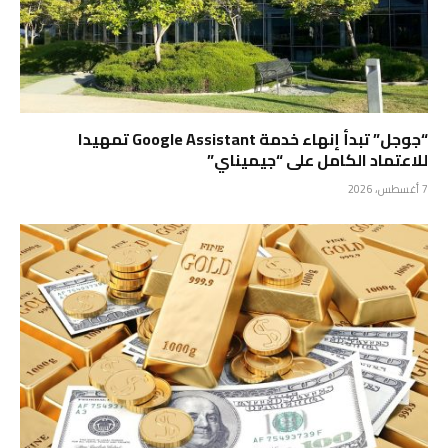
“جوجل” تبدأ إنهاء خدمة Google Assistant تمهيدا
للاعتماد الكامل على “جيميناي”
7 أغسطس، 2026