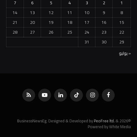
7
6
5
4
3
2
1
14
13
12
11
10
9
8
21
20
19
18
17
16
15
28
27
26
25
24
23
22
31
30
29
« يوليو
فيسبوك
الانستغرام
تيكتوك
لينكدإن
يوتيوب
RSS
PeoFree ltd.
&
©2026 BusinessNewsEg. Designed & Developed by
Powered by White Media