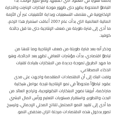
بالمئة سنويا في العقود التي أعقبتها. ومع مرور الوقت، بدأ
التباطؤ الملحوظ يظهر حتى ظهور موجة ابتكارات الإنترنت والتجارة
الإلكترونية في منتصف التسعينيات وبداية الألفينيات غير أن الأزمة
المالية العالمية التي بدأت عام 2007 أعاقت استمرار هذا الزخم،
ما أدى إلى فترة طويلة من ضعف الإنتاجية حتى ما قبل جائحة
كوفيد.
وذكر أنه بعد فترة طويلة من ضعف الإنتاجية وما تلاها من
تباطؤ اقتصادي، بدأت مؤشرات التعافي تظهر بعد الجائحة، وهو
ما مهد الطريق لموجة جديدة من الابتكارات بقيادة تقنيات
الذكاء الاصطناعي.
ولفت البنك إلى أن الاقتصادات المتقدمة واجهت على مدى
عقود تباطؤاً ملحوظاً في نمو الإنتاجية نتيجة عوامل هيكلية
متراكمة، أبرزها نضوج الابتكارات التكنولوجية، وتراجع العائد من
البحث والتطوير، واستقرار مستويات التعليم ورأس المال البشري
ما أدى إلى تقييد النمو المحتمل للناتج المحلي الإجمالي، وترسيخ
تصور بدخول هذه الاقتصادات مرحلة اتزان منخفض النمو.