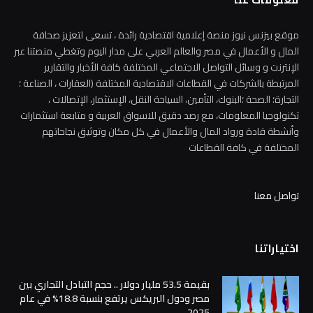
موقع بيزنس نيوز منصة إعلامية اقتصادية رائدة ، تسعى لتعزيز صحافة
المال و الأعمال في مصر والعالم العربي على مدار اليوم وتغطي منصتنا عبر
الإنترنت و وسائل التواصل الاجتماعي المختلفة كافة الأخبار والتقارير
المرتبطة بالشركات في القطاعات الاقتصادية المختلفة (العقارات ، الصناعة ؛
التجارة؛ الصحة ؛البنوك، التأمين، السياحة النقل، الإستثمار، الإتصالات ،
تكنولوجيا المعلومات، مع رصد دقيق للاسواق العربية و متابعة استثمارات
وأنشطة قادة ورواد المال والأعمال في كل مكان وتوثيق نجاحاتهم
المختلفة في كافة القطاعات
تواصل معنا
اختياراتنا
بقيمة 53.5 مليار دولار .. حجم التبادل التجاري بين
مصر ودول البريكس يرتفع بنسبة 18.8% في عام
2025