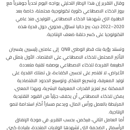
وقال التقرير إن هذا الإطار التحليلي يواجه اليوم تحدياً جوهرياً مع
بروز الذكاء الاصطناعي كثورة تكنولوجية محتملة، خاصة بعد
الطفرة التي شهدها الذكاء الاصطناعي التوليدي منذ عامي
2020–2022 حيث يبرز حاليا تساؤل محوري حول قدرة هذه
التكنولوجيا على كسر حلقة ضعف الإنتاجية.
وتستند رؤية بنك قطر الوطني QNB إلى عاملين رئيسيين يفسران
التأثير المحتمل للذكاء الاصطناعي على الاقتصاد، الأول يتمثل في
الطبيعة الفريدة للذكاء الاصطناعي بوصفه تقنية متعددة
الأغراض، لا تقتصر على تحسين الكفاءة، بل تمتلك القدرة على
توليد المعرفة، وتسريع الابتكار، وتوسيع الحدود الاقتصادية
الممكنة عبر تعزيز القدرات المعرفية البشرية، وبهذا المعنى،
يمكن للذكاء الاصطناعي أن يخفف جزئياً من القيود التقليدية
المرتبطة بالعمل ورأس المال، ويدعم مساراً أكثر استدامة لنمو
الإنتاجية.
أما العامل الثاني، فيكمن، بحسب التقرير، في موجة الإنفاق
الرأسمالي الضخمة التي تشهدها الولايات المتحدة، بقيادة كبرى