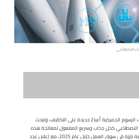
اء الاصطناعي
رسوم الجمركية أعباءً جديدة على التكاليف، وتبحث
ء الاصطناعي كحل جذاب وسريع المفعول لمعالجة هذه
التحديات. ومعها أصبحت موجة تسريح الوظائف سمة بارزة في سوق العمل خلال عام 2025، مع إعلان عدد