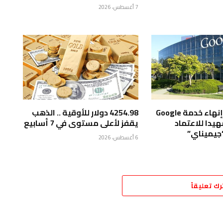
7 أغسطس، 2026
“جوجل” تبدأ إنهاء خدمة Google
4254.98 دولار للأوقية .. الذهب
Assis تمهيدا للاعتماد
يقفز لأعلى مستوى في 7 أسابيع
“جيميناي”
6 أغسطس، 2026
رك تعليقاً