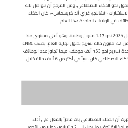
حول نحو الذكاء الاصطناعي. ومن المرجح أن تتواصل تلك
استشارات «تشالنجر، غراي آند كريسماس»، كان الذكاء
وبلغ إجمالي الوظائف التي جرى الاستغناء عنها خلال 2025 نحو 1.17 مليون وظيفة، وهو أعلى مستوى منذ
جائحة كوفيد-19 في عام 2020، عندما تم الإعلان عن 2.2 مليون حالة تسريح بحلول نهاية العام، بحسب CNBC.
وفي أكتوبر ، أعلن أصحاب العمل في الولايات المتحدة تسريح نحو 153 ألف موظف، فيما تجاوز عدد الوظائف
الملغاة 71 ألفاً في نوفمبر ، مع الإشارة إلى أن الذكاء الاصطناعي كان سبباً في أكثر من 6 آلاف حالة خلال
 أن الذكاء الاصطناعي بات قادراً بالفعل على أداء
وظائف تمثل 11.7% من سوق العمل الأميركي، مع إمكانية توفير ما يصل إلى 1.2 تريليون دولار من الأجور