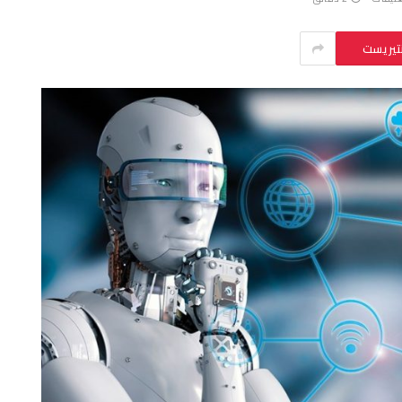
نتيريست