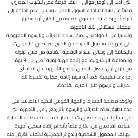
التى أدت إلى توفير حوالى ١۰ آلاف فرصة عمل للشباب المصرى،
فضلاً عن تلبية احتياجات السوق المحلى، وبالتالى عدم الحاجة إلى
شراء أجهزة هاتف محمول مصنعة فى الخارج أو استمرار
الإعفاء الاستثنائى لتلك الأجهزة.
وتيسيراً على المواطنين، يمكن سداد الضرائب والرسوم المفروضة
على أجهزة المحمول الواردة من الخارج عبر تطبيق “تليفونى”،
بالإضافة إلى وسائل السداد الرقمية المُتاحة من خلال البنوك
والمحافظ الإلكترونية، مع إتاحة مهلة زمنية تصل إلى ٩٠ يومًا
من تاريخ أول تفعيل، لتوفيق أوضاع الأجهزة قبل اتخاذ أى
إجراءات تنظيمية، كما أنه سيتم إتاحة إمكانية تقسيط تلك
الضرائب والرسوم خلال الفترة القادمة.
وتؤكد مصلحة الجمارك والجهاز القومي لتنظيم الاتصالات على
عدم تطبيق هذه الضرائب والرسوم بأثر رجعى على الأجهزة التى
تم إعفائها قبل بدء تطبيق هذا القرار، كما تحيط مصلحة الجمارك
السادة القادمين من الخارج علماً بأنه تم إلغاء تسجيل أجهزة
الهاتف المحمول الشخصية بالدوائر الجمركية لانتفاء الغرض منه