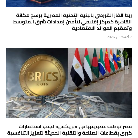
ربط الغاز القبرصي بالبنية التحتية المصرية يرسخ مكانة
القاهرة كمركز إقليمي لتأمين إمدادات شرق المتوسط
وتعظيم العوائد الاقتصادية
7 أغسطس، 2026
مصر توظف عضويتها في «بريكس» لجذب استثمارات
كبرى بقطاعات الصناعة والتقنية الحديثة لتعزيز التنافسية