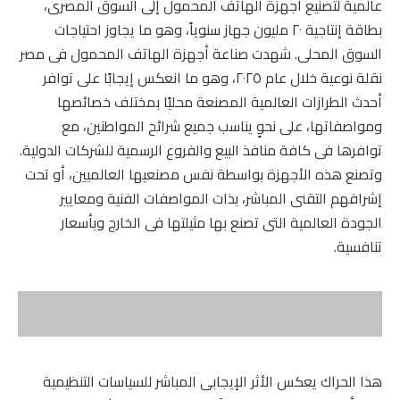
عالمية لتصنيع أجهزة الهاتف المحمول إلى السوق المصرى،
بطاقة إنتاجية ۲۰ مليون جهاز سنوياً، وهو ما يجاوز احتياجات
السوق المحلى. شهدت صناعة أجهزة الهاتف المحمول فى مصر
نقلة نوعية خلال عام ۲۰۲٥، وهو ما انعكس إيجابًا على توافر
أحدث الطرازات العالمية المصنعة محليًا بمختلف خصائصها
ومواصفاتها، على نحوٍ يناسب جميع شرائح المواطنين، مع
توافرها فى كافة منافذ البيع والفروع الرسمية للشركات الدولية.
وتصنع هذه الأجهزة بواسطة نفس مصنعيها العالميين، أو تحت
إشرافهم التقنى المباشر، بذات المواصفات الفنية ومعايير
الجودة العالمية التى تصنع بها مثيلتها فى الخارج وبأسعار
تنافسية.
هذا الحراك يعكس الأثر الإيجابى المباشر للسياسات التنظيمية