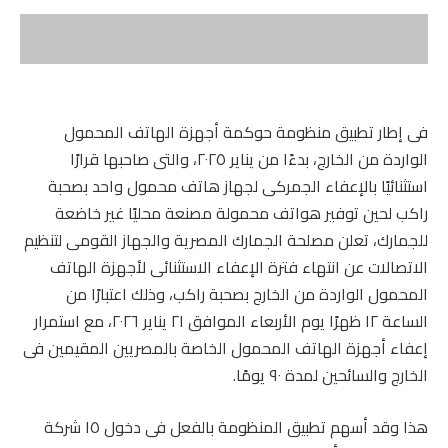
فى إطار تطبيق منظومة حوكمة أجهزة الهاتف المحمول
الواردة من الخارج، بدءًا من يناير ٢٠٢٥، والتى صاحبها قرارًا
استثنائيًا بالإعفاء الجمركى لجهاز هاتف محمول واحد بصحبة
راكب لحين توفير هواتف محمولة مصنعة محليًا غير خاضعة
للجمارك، تعلن مصلحة الجمارك المصرية والجهاز القومى لتنظيم
الاتصالات عن انتهاء فترة الإعفاء الاستثنائى لأجهزة الهاتف
المحمول الواردة من الخارج بصحبة راكب، وذلك اعتبارًا من
الساعة ١٢ ظهرًا يوم الأربعاء الموافق ٢١ يناير ٢٠٢٦، مع استمرار
إعفاء أجهزة الهاتف المحمول الخاصة بالمصريين المقيمين فى
الخارج والسائحين لمدة ٩٠ يومًا.
هذا وقد أسهم تطبيق المنظومة بالفعل فى دخول ١٥ شركة