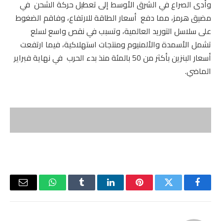
وأدى الصراع في الشرق الأوسط إلى تعطيل حركة الشحن في
مضيق هرمز، مما دفع أسعار الطاقة للارتفاع، وفاقم الضغوط
على سلاسل التوريد العالمية، وتسبب في نقص واسع لسلع
تشمل الأسمدة والألمنيوم ومنتجات استهلاكية، فيما ارتفعت
أسعار البنزين بأكثر من 50 بالمئة منذ بدء الحرب في نهاية فبراير
الماضي.
فيسبوك
تويتر
بينتيريست
لينكدإن
Tumblr
واتساب
البريد
الإلكتر