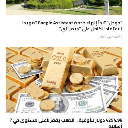
“جوجل” تبدأ إنهاء خدمة Google Assistant تمهيدا
للاعتماد الكامل على “جيميناي”
7 أغسطس، 2026
4254.98 دولار للأوقية .. الذهب يقفز لأعلى مستوى في 7
أسابيع