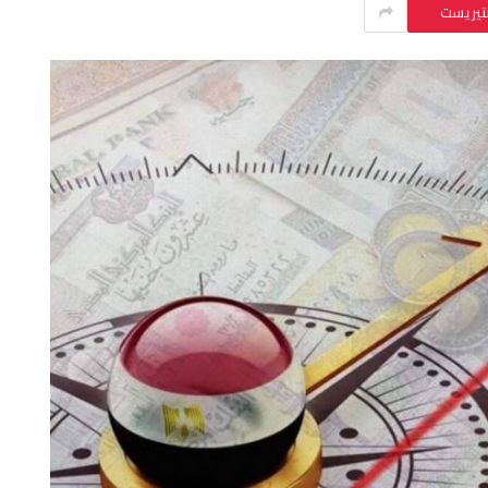
نتيريست