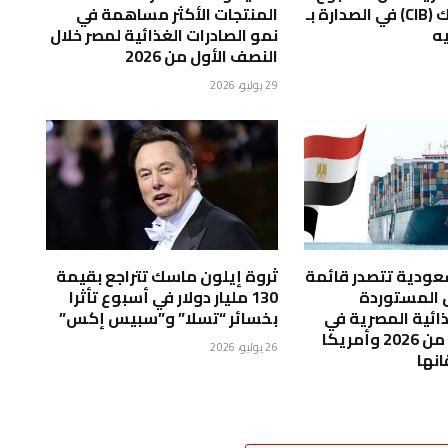
المنتهى ..بنك (CIB) في الصدارة بـ
المنتجات الأكثر مساهمة في
نمو الصادرات الغذائية لمصر خلال
النصف الأول من 2026
29 يوليو، 2026
لسعودية تتصدر قائمة
ثروة إيلون ماسك تتراجع بقيمة
ق المستوردة
130 مليار دولار في أسبوع تأثرا
ذائية المصرية في
بخسائر “تسلا” و”سبيس إكس”
النصف الأول من 2026 وأمريكا
26 يوليو، 2026
انها