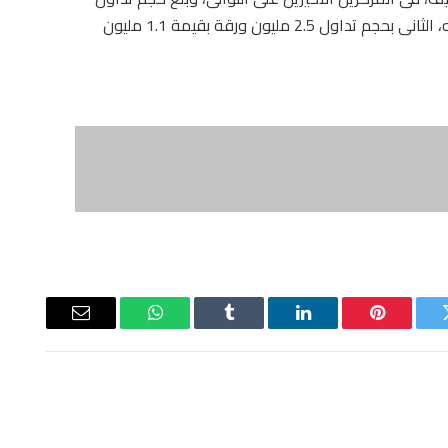
الأول 138.4 ألف ورقة منفذة بقيمة 4 ملايين جنيه، الثانى بحجم تداول 2.5 مليون ورقة بقيمة 1.1 مليون
ويتر
بينتيريست
لينكدإن
Tumblr
واتساب
البريد
الإلكتروني