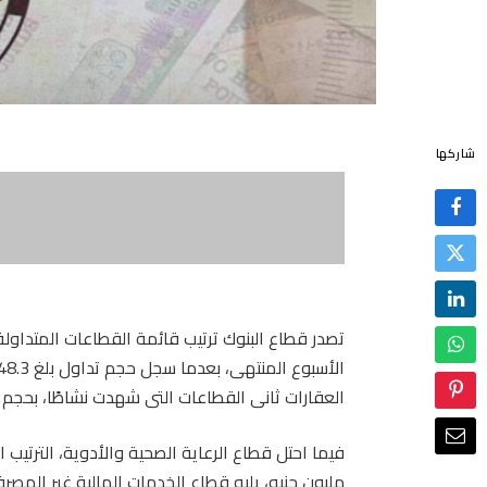
شاركها
تصدر قطاع البنوك ترتيب قائمة القطاعات المتداول
العقارات ثانى القطاعات التى شهدت نشاطًا، بحجم تداول قدره 408.9 مليون ورقة، بقيم