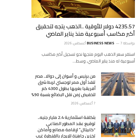
4235.57 دولار للأوقية ..الذهب يتجه لتحقيق
أكبر مكاسب أسبوعية منذ يناير الماضي
بواسطة
7 أغسطس، 2026
BUSINESS NEWS
استقر سعر الذهب اليوم متجها نحو تسجيل أكبر مكاسب
أسبوعية له منذ يناير الماضي، وسط…
من برنيس و أسوان إلى دوالا.. مصر
تنفذ أول ممر لوجستي لربط شرق
أفريقيا بغربها بطول 4300 كم
لتخفيض زمن نقل البضائع بنسبة 90%
7 أغسطس، 2026
بتكلفة استثمارية 2.4 مليار جنيه..
توقيع عقد المطور الصناعي
“كابيتال” لإقامة مصانع وأماكن
تخزين جاهزة للإيجار بالقنطرة غرب