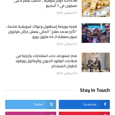
4254.98 دولار للأوقية .. الذهب يقفز لأعلى
مستوى في 7 أسابيع
6 أغسطس، 2026
قفزة ببورصة إسطنبول وعوائد تسويقية ضخمة ..
“تأثير محمد صلاح” المالي ينعش خزائن طرابزون
سبور بصفقة الـ 44 مليون يورو
6 أغسطس، 2026
مصر تستهدف جذب استثمارات برازيلية في
قطاعات الوقود الحيوي والإيثانول ووقود
الطيران المستدام
6 أغسطس، 2026
Stay In Touch
Twitter
Facebook