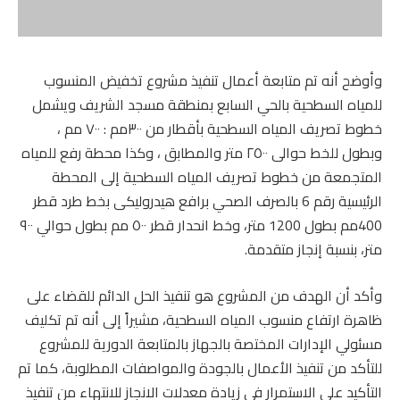
وأوضح أنه تم متابعة أعمال تنفيذ مشروع تخفيض المنسوب
للمياه السطحية بالحي السابع بمنطقة مسجد الشريف ويشمل
خطوط تصريف المياه السطحية بأقطار من ٣٠٠مم : ٧٠٠ مم ،
وبطول للخط حوالى ٢٥٠٠ متر والمطابق ، وكذا محطة رفع للمياه
المتجمعة من خطوط تصريف المياه السطحية إلى المحطة
الرئيسية رقم 6 بالصرف الصحي برافع هيدروليكى بخط طرد قطر
400مم بطول 1200 متر، وخط انحدار قطر ٥٠٠ مم بطول حوالي ٩٠٠
متر، بنسبة إنجاز متقدمة.
وأكد أن الهدف من المشروع هو تنفيذ الحل الدائم للقضاء على
ظاهرة ارتفاع منسوب المياه السطحية، مشيراً إلى أنه تم تكليف
مسئولي الإدارات المختصة بالجهاز بالمتابعة الدورية للمشروع
للتأكد من تنفيذ الأعمال بالجودة والمواصفات المطلوبة، كما تم
التأكيد على الاستمرار في زيادة معدلات الانجاز للانتهاء من تنفيذ