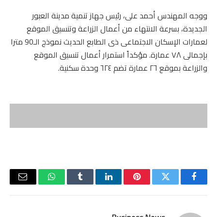
ووجه المهندس أحمد على، رئيس جهاز تنمية مدينة العبور
الجديدة، بسرعة الانتهاء من أعمال الزراعة وتنسيق الموقع
لعمارات الإسكان الاجتماعى ذى الطابع الحديث نموذج الـ90 مترا
بإجمالى ٧٨ عمارة. مؤكداً استمرار أعمال تنسيق الموقع
والزراعة بموقع ٢٦ عمارة تضم ٦٢٤ وحدة سكنية.
فيسبوك
تويتر
بينتيريست
لينكدإن
Tumblr
واتساب
البريد
الإلكتر