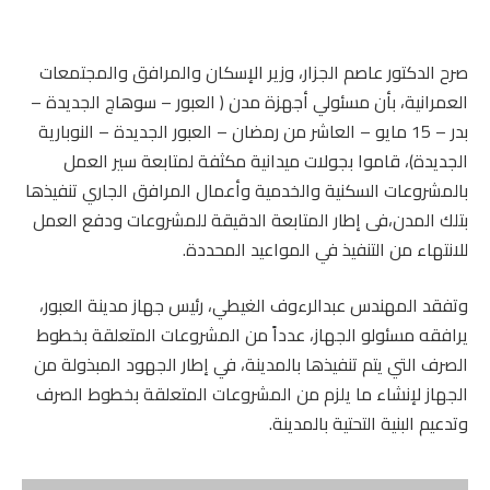
صرح الدكتور عاصم الجزار، وزير الإسكان والمرافق والمجتمعات
العمرانية، بأن مسئولي أجهزة مدن ( العبور – سوهاج الجديدة –
بدر – 15 مايو – العاشر من رمضان – العبور الجديدة – النوبارية
الجديدة)، قاموا بجولات ميدانية مكثفة لمتابعة سير العمل
بالمشروعات السكنية والخدمية وأعمال المرافق الجاري تنفيذها
بتلك المدن،فى إطار المتابعة الدقيقة للمشروعات ودفع العمل
للانتهاء من التنفيذ في المواعيد المحددة.
وتفقد المهندس عبدالرءوف الغيطي، رئيس جهاز مدينة العبور،
يرافقه مسئولو الجهاز، عدداً من المشروعات المتعلقة بخطوط
الصرف التي يتم تنفيذها بالمدينة، في إطار الجهود المبذولة من
الجهاز لإنشاء ما يلزم من المشروعات المتعلقة بخطوط الصرف
وتدعيم البنية التحتية بالمدينة.