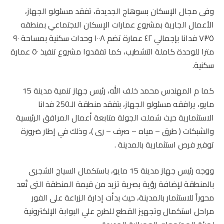
وفى مجال الإسكان بسوهاج الجديدة، تفقد مسئولو الجهاز،
الأعمال الجارية بمشروع عمارات الإسكان الاجتماعي بمنطقه
٧٣٥ فدانا بإجمالي ٤٢ عمارة تضم ١٠٠٨ وحدات سكنية بمساحة ٩٠
مترا للوحدة كاملة التشطيب، كما تفقدوا مشروع تنفيذ ٥٠ عمارة
سكنية.
كما م المهندس محمد خلف الله، رئيس جهاز تنمية مدينة 15
مايو، يرافقه مسئولو الجهاز، بتفقد منطقة الـ250 فدانا
الاستثمارية حيث شملت الجولة متابعة أعمال المرافق الرئيسية
والشبكات ( طرق – مياه – صرف – رى )، وذلك في إطار ضرورة
توفير فرص استثمارية بالمدينة .
ووجه رئيس جهاز مدينة 15 مايو، باستكمال السياج الشجرى
بالمنطقة لإضافة رؤية بصرية تزيد من قيمة المنطقة التى تُعد
محوراً للاستثمار بالمدينة، حيث بدأت إدارة الزراعة على الفور
مراحل استكمال وتجهيز القطع للطرح علي البوابة الإلكترونية