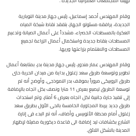
لهيئة المجتمعات العمرانية الجديدة .
وقام المهندس أحمد إسماعيل، رئيس جهاز مدينة النوبارية
الجديدة، يرافقه مسئولو الجهاز، بتفقد نقاط شبكة المياه
العكرة بالمسطحات الخصراء، مشدداً على أعمال الصيانة وتدعيم
المسطحات بنقاط جديدة واستكمال أعمال الزراعة لجميع
المسطحات والاهتمام بزراعتها وريها.
وقام المهندس عمار مندور، رئيس جهاز مدينة بدر، بمتابعة أعمال
تطوير وتوسعة طريق سعد زغلول بداية من ميدان الحرية حتى
طريق الروبيكى مروراً بموقف بدر النموذجى. وأوضح أنه تم
توسعة الطريق ليصبع بعرض 11 مترا ونصف بكل اتجاه بالإضافة
إلى تنفيذ حارة جانبية لكل اتجاه بعرض 6 أمتار، وتم استحداث
طريق جديد يربط المجاورة الخامسة بالحى الأول بطريق سعد
زغلول أمام محطة الأتوبيس. وأضاف، أنه تم البدء فى إنارة
الشارع بكشافات ليد إضافة الى قاعدة ديكورية مضيئة لإظهار
المدينة بالشكل اللائق.