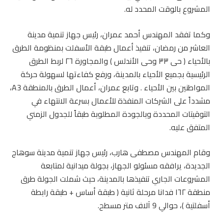
المشروع بالوقت المحدد له.
وكما تفقد المهندس أحمد عمران، رئيس جهاز تنمية مدينة
العاشر من رمضان، تنفيذ أعمال طبقة الأسفلت بمنظومة الطرق
بالأحياء ( حى ٣٣ وحى الأندلس ) والمجاورة ٢٦ لربط الطرق
الرئيسية بجميع الأحياء بالمدينة، ورفع كفاءتها لسهولة حركة
المواطنين بين الأحياء . ‏وتابع عمران، أعمال الطرق بالمنطقة A3،
مشدداً على الشركات المنفذة للأعمال بسرعة الانتهاء في
التوقيتات المحددة وبالجودة المطلوبة طبقاً للجدول الزمني
المتفق عليه.
وقام المهندس مصطفى هارب، رئيس جهاز تنمية مدينة سوهاج
الجديدة، يرافقه مسئولو الجهاز، بجولة ميدانية لمتابعة
المشروعات الجاري تنفيذها بالمدينة، حيث شملت الجولة طرق
منطقة ١٦٢ فدانا مرحلة ثانية ( طبقة أساس + طبقة رابطة
أسفلتية )، حوالي 9 آلاف متر مسطح.