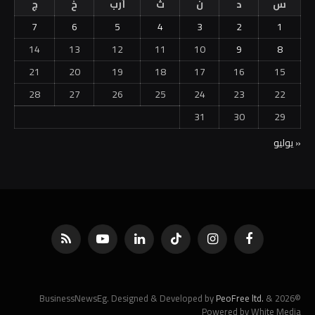
س
د
ن
ث
أرب
خ
ج
7
6
5
4
3
2
1
14
13
12
11
10
9
8
21
20
19
18
17
16
15
28
27
26
25
24
23
22
31
30
29
« يوليو
فيسبوك
الانستغرام
تيكتوك
لينكدإن
يوتيوب
RSS
PeoFree ltd.
&
©2026 BusinessNewsEg. Designed & Developed by
Powered by White Media