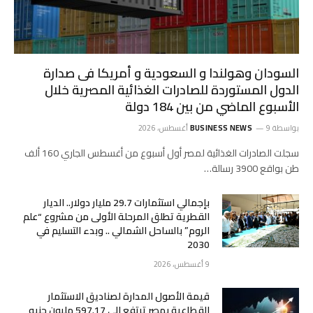
السودان وهولندا و السعودية و أمريكا فى صدارة
الدول المستوردة للصادرات الغذائية المصرية خلال
الأسبوع الماضي من بين 184 دولة
بواسطة
9 أغسطس، 2026
BUSINESS NEWS
سجلت الصادرات الغذائية لمصر أول أسبوع من أغسطس الجاري 160 ألف
طن بواقع 3900 رسالة…
بإجمالي استثمارات 29.7 مليار دولار.. الديار
القطرية تطلق المرحلة الأولى من مشروع “علم
الروم” بالساحل الشمالي .. وبدء التسليم في
2030
9 أغسطس، 2026
قيمة الأصول المدارة لصناديق الاستثمار
القطاعية بمصر ترتفع إلى 597.17 مليون جنيه