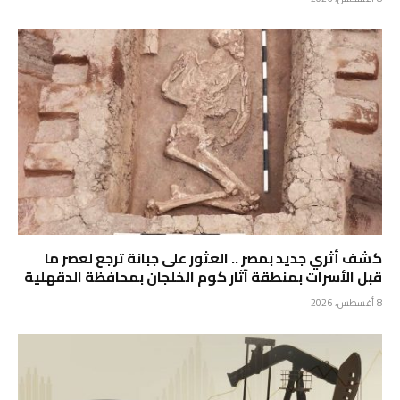
كشف أثري جديد بمصر .. ⁠العثور على جبانة ترجع لعصر ما
قبل الأسرات بمنطقة آثار كوم الخلجان بمحافظة الدقهلية
8 أغسطس، 2026