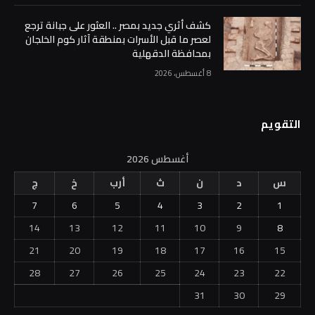
كشف أثري جديد بمصر .. ⁠العثور على جبانة ترجع
لعصر ما قبل الأسرات بمنطقة آثار كوم الخلجان
بمحافظة الدقهلية
8 أغسطس، 2026
التقويم
أغسطس 2026
س
د
ن
ث
أرب
خ
ج
7
6
5
4
3
2
1
14
13
12
11
10
9
8
21
20
19
18
17
16
15
28
27
26
25
24
23
22
31
30
29