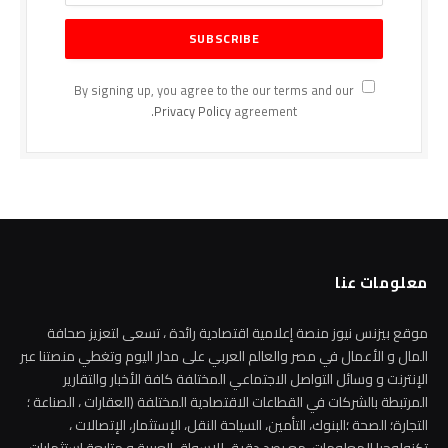
By signing up, you agree to the our terms and our
Privacy Policy
agreement.
معلومات عنا
موقع بيزنس نيوز منصة إعلامية اقتصادية رائدة ، تسعى لتعزيز صحافة
المال و الأعمال في مصر والعالم العربي على مدار اليوم وتغطي منصتنا عبر
الإنترنت و وسائل التواصل الاجتماعي المختلفة كافة الأخبار والتقارير
المرتبطة بالشركات في القطاعات الاقتصادية المختلفة (العقارات ، الصناعة ؛
التجارة؛ الصحة ؛البنوك، التأمين، السياحة النقل، الإستثمار، الإتصالات ،