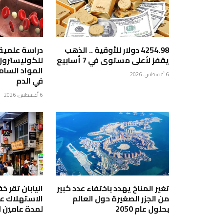
4254.98 دولار للأوقية .. الذهب
دراسة علمية 
يقفز لأعلى مستوى في 7 أسابيع
للكوليسترو
المواد السا
6 أغسطس، 2026
في الدم
6 أغسطس، 2026
تغير المناخ يهدد باختفاء عدد كبير
اليابان تقر 
من الجزر الصغيرة حول العالم
بحلول عام 2050
لمدة عامين 