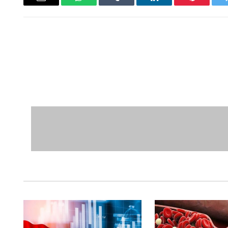
ويتر
بينتيريست
لينكدإن
Tumblr
واتساب
البريد
الإلكتروني