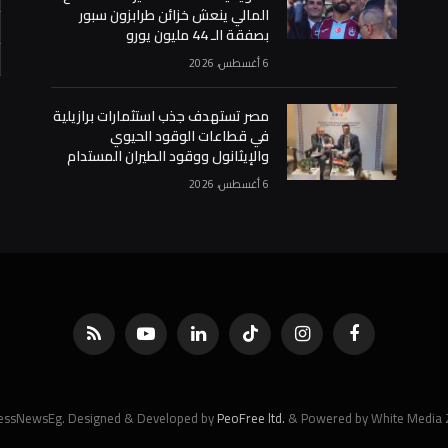
المالي ينعش خزائن طرابزون سبور
بصفقة الـ 44 مليون يورو
6 أغسطس، 2026
«
مصر تستهدف جذب استثمارات برازيلية
في قطاعات الوقود الحيوي
والإيثانول ووقود الطيران المستدام
6 أغسطس، 2026
فيسبوك
الانستغرام
تيكتوك
لينكدإن
يوتيوب
RSS
PeoFree ltd.
& Powered by White Media