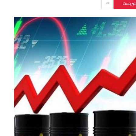
نتيريست