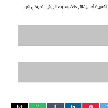
د التسوية أمس /الأربعاء/ بعد بدء الجيش الأمريكي شن