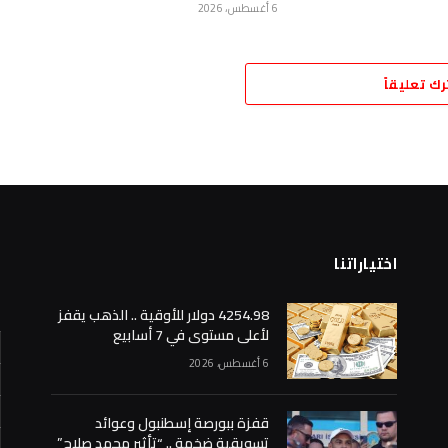
6 أغسطس، 2026
رك تعليقاً
اختياراتنا
ا
4254.98 دولار للأوقية .. الذهب يقفز
لأعلى مستوى في 7 أسابيع
6 أغسطس، 2026
قفزة ببورصة إسطنبول وعوائد
تسويقية ضخمة .. “تأثير محمد صلاح”