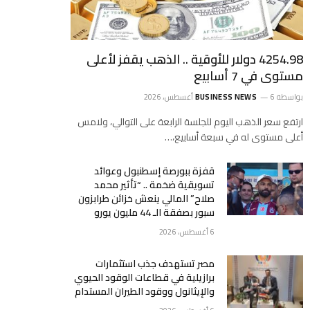
4254.98 دولار للأوقية .. الذهب يقفز لأعلى
مستوى في 7 أسابيع
بواسطة
6 أغسطس، 2026
BUSINESS NEWS
ارتفع ‌سعر الذهب اليوم للجلسة الرابعة على التوالي، ولامس
‌أعلى مستوى له في سبعة أسابيع،…
قفزة ببورصة إسطنبول وعوائد
تسويقية ضخمة .. “تأثير محمد
صلاح” المالي ينعش خزائن طرابزون
سبور بصفقة الـ 44 مليون يورو
6 أغسطس، 2026
مصر تستهدف جذب استثمارات
برازيلية في قطاعات الوقود الحيوي
والإيثانول ووقود الطيران المستدام