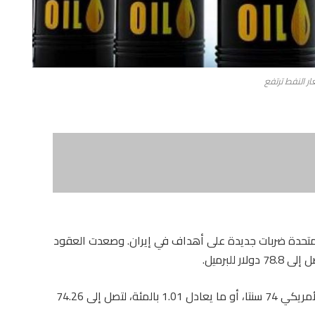
ر النفط ترتفع
المتحدة ضربات جديدة على أهداف في إيران. وصعدت العقود
وزادت العقود الآجلة لخام غرب تكساس الوسيط الأمريكي 74 سنتا، أو ما يعادل 1.01 بالمئة، لتصل إلى 74.26