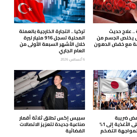
.. علاج حديث
تركيا .. التجارة الخارجية بالعملة
ل يخلص الجسم من
المحلية تسجل 916 مليار ليرة
مة مع خفض الدهون
خلال الأشهر السبعة الأولى من
العام الجاري
6 أغسطس، 2026
خفض ضريبة
سبيس إكس تطلق ثلاثة أقمار
الاستهلاك على الأغذية إلى 1%
صناعية جديدة لتعزيز الاتصالات
لمواجهة التضخم
الفضائية