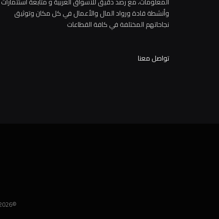
المعلومات، مع رصد دقيق للاسواق العربية و متابعة استثمارات
وأنشطة قادة ورواد المال والأعمال في كل مكان وتوثيق
نجاحاتهم المختلفة في كافة القطاعات
تواصل معنا
©2026 BusinessNewsEg. Designed & Developed by