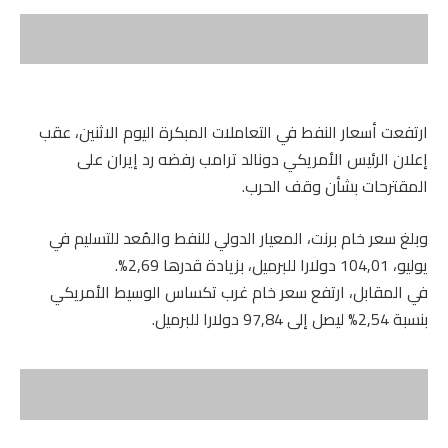
ارتفعت أسعار النفط في التعاملات المبكرة اليوم الاثنين، عقب
إعلان الرئيس الأمريكي دونالد ترامب رفضه رد إيران على
المقترحات بشأن وقف الحرب.
وبلغ سعر خام برنت، المعيار الدولي للنفط والمُعد للتسليم في
يوليو، 104,01 دولارا للبرميل، بزيادة قدرها 2,69%.
في المقابل، ارتفع سعر خام غرب تكساس الوسيط الأمريكي
بنسبة 2,54% ليصل إلى 97,84 دولارا للبرميل.