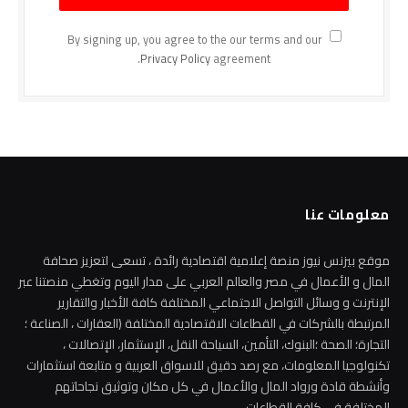
By signing up, you agree to the our terms and our
Privacy Policy
agreement.
معلومات عنا
موقع بيزنس نيوز منصة إعلامية اقتصادية رائدة ، تسعى لتعزيز صحافة
المال و الأعمال في مصر والعالم العربي على مدار اليوم وتغطي منصتنا عبر
الإنترنت و وسائل التواصل الاجتماعي المختلفة كافة الأخبار والتقارير
المرتبطة بالشركات في القطاعات الاقتصادية المختلفة (العقارات ، الصناعة ؛
التجارة؛ الصحة ؛البنوك، التأمين، السياحة النقل، الإستثمار، الإتصالات ،
تكنولوجيا المعلومات، مع رصد دقيق للاسواق العربية و متابعة استثمارات
وأنشطة قادة ورواد المال والأعمال في كل مكان وتوثيق نجاحاتهم
المختلفة في كافة القطاعات