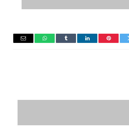
ويتر
بينتيريست
لينكدإن
Tumblr
واتساب
البريد
الإلكتروني