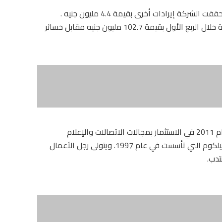
وارتفعت إيرادات التشغيل الفصلية بنحو 51% فيما حققت الشركة إيرادات أخرى بقيمة 4.4 مليون جنيه .
وحققت أرباح صافية نتجت عن فرق العملات الأجنبية خلال الربع الأول بقيمة 102.7 مليون جنيه مقابل خسائر
تعمل أوراسكوم للاستثمار القابضة التي تأسست عام 2011 في الاستثمار بمجالات الاتصالات والإعلام
والتكنولوجيا. وتعود جذورها إلى شركة أوراسكوم تيلكوم التي تأسست في عام 1997. ويتولى رجل الأعمال
تدب.