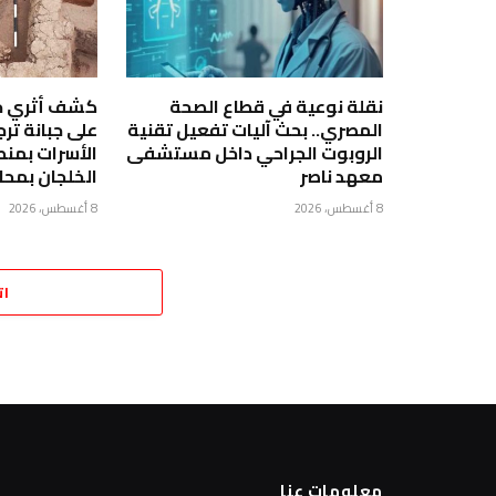
نقلة نوعية في قطاع الصحة
كشف أثري جدي
المصري.. بحث آليات تفعيل تقنية
على جبانة ترج
الروبوت الجراحي داخل مستشفى
الأسرات بمنط
معهد ناصر
الخلجان بمحا
8 أغسطس، 2026
8 أغسطس، 2026
ات
معلومات عنا