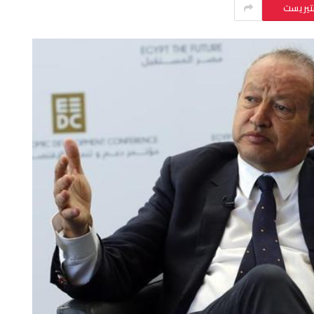
نتيريست