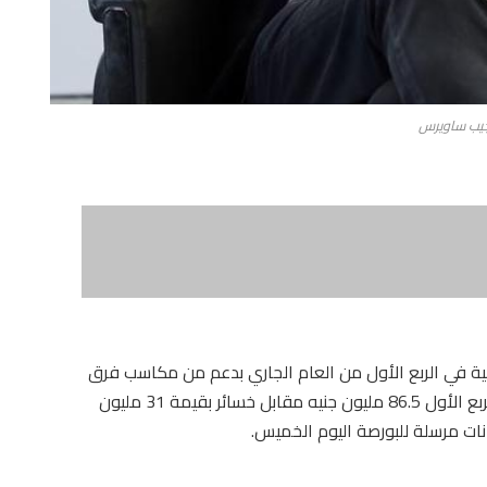
يب ساويرس
حية في الربع الأول من العام الجاري بدعم من مكاسب فرق
العملة وإيرادات أخرى. وسجلت أرباح الشركة في الربع الأول 86.5 مليون جنيه مقابل خسائر بقيمة 31 مليون
انات مرسلة للبورصة اليوم الخميس.