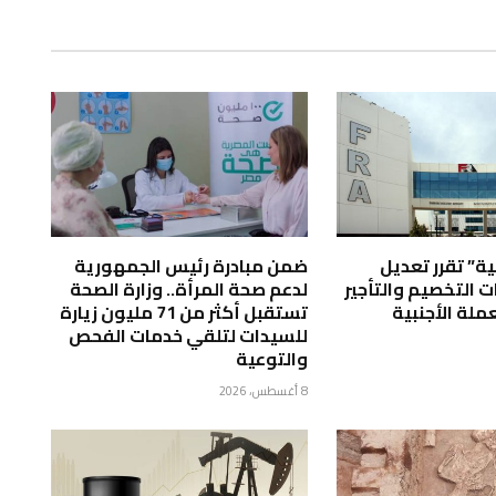
لية” تقرر تعديل
ضمن مبادرة رئيس الجمهورية
 التخصيم والتأجير
لدعم صحة المرأة.. وزارة الصحة
ملة الأجنبية
تستقبل أكثر من 71 مليون زيارة
للسيدات لتلقي خدمات الفحص
والتوعية
8 أغسطس، 2026