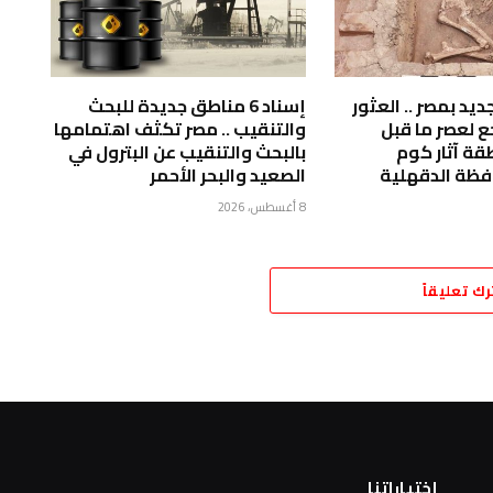
د بمصر .. ⁠العثور
إسناد 6 مناطق جديدة للبحث
ع لعصر ما قبل
والتنقيب .. مصر تكثف اهتمامها
قة آثار كوم
بالبحث والتنقيب عن البترول في
فظة الدقهلية
الصعيد والبحر الأحمر
8 أغسطس، 2026
رك تعليقاً
اختياراتنا
ا