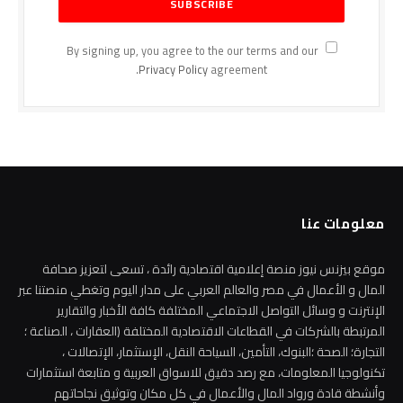
By signing up, you agree to the our terms and our
Privacy Policy
agreement.
معلومات عنا
موقع بيزنس نيوز منصة إعلامية اقتصادية رائدة ، تسعى لتعزيز صحافة
المال و الأعمال في مصر والعالم العربي على مدار اليوم وتغطي منصتنا عبر
الإنترنت و وسائل التواصل الاجتماعي المختلفة كافة الأخبار والتقارير
المرتبطة بالشركات في القطاعات الاقتصادية المختلفة (العقارات ، الصناعة ؛
التجارة؛ الصحة ؛البنوك، التأمين، السياحة النقل، الإستثمار، الإتصالات ،
تكنولوجيا المعلومات، مع رصد دقيق للاسواق العربية و متابعة استثمارات
وأنشطة قادة ورواد المال والأعمال في كل مكان وتوثيق نجاحاتهم