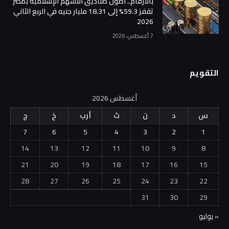
بالأرقام.. أصول صناديق الأسهم الإسلامية بمصر
تقفز 59.3% إلى 18.31 مليار جنيه في الربع الثاني
2026
7 أغسطس، 2026
التقويم
أغسطس 2026
س
د
ن
ث
أرب
خ
ج
7
6
5
4
3
2
1
14
13
12
11
10
9
8
21
20
19
18
17
16
15
28
27
26
25
24
23
22
31
30
29
« يوليو