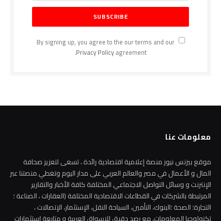
By signing up, you agree to the our terms and our
Privacy Policy
agreement.
معلومات عنا
موقع بيزنس نيوز منصة إعلامية اقتصادية رائدة ، تسعى لتعزيز صحافة
المال و الأعمال في مصر والعالم العربي على مدار اليوم وتغطي منصتنا عبر
الإنترنت و وسائل التواصل الاجتماعي المختلفة كافة الأخبار والتقارير
المرتبطة بالشركات في القطاعات الاقتصادية المختلفة (العقارات ، الصناعة ؛
التجارة؛ الصحة ؛البنوك، التأمين، السياحة النقل، الإستثمار، الإتصالات ،
تكنولوجيا المعلومات، مع رصد دقيق للاسواق العربية و متابعة استثمارات