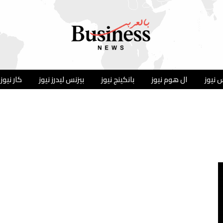
 نيوز
ال هوم نيوز
بانكينج نيوز
بيزنس ليدرز نيوز
كار نيوز