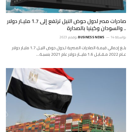
صادرات مصر لدول حوض النيل ترتفع إلى 1.7 مليـار دولار
.. والسودان وكينيا بالصدارة
بواسطة
14 نوفمبر، 2023
BUSINESS NEWS
بلـغ إجمالي قيمـة الصادرات المصرية لـدول حوض النيـل 1.7 مليـار دولار
عـام 2022 مـقـابـل 1.6 مليــار دولار عام 2021 بنسبـة…