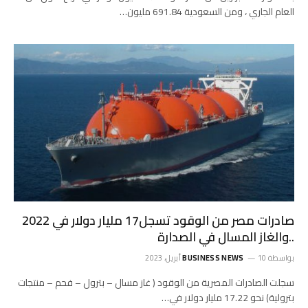
العام الجاري ، ومن السعودية 691.84 مليون…
صادرات مصر من الوقود تسجل17 مليار دولار في 2022
..والغاز المسال في الصدارة
بواسطة
10 أبريل، 2023
BUSINESS NEWS
سجلت الصادرات المصرية من الوقود ( غاز مسال – بترول – فحم – منتجات
بترولية) نحو 17.22 مليار دولار في…