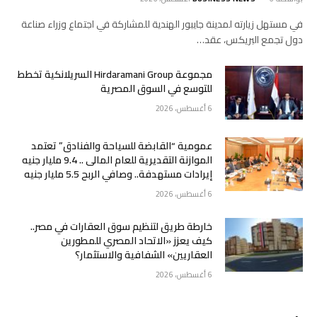
في مستهل زيارته لمدينة جايبور الهندية للمشاركة في اجتماع وزراء صناعة
دول تجمع البريكس، عقد…
مجموعة Hirdaramani Group السريلانكية تخطط
للتوسع في السوق المصرية
6 أغسطس، 2026
عمومية “القابضة للسياحة والفنادق” تعتمد
الموازنة التقديرية للعام المالى .. 9.4 مليار جنيه
إيرادات مستهدفة.. وصافي الربح 5.5 مليار جنيه
6 أغسطس، 2026
خارطة طريق لتنظيم سوق العقارات في مصر..
كيف يعزز «الاتحاد المصري للمطورين
العقاريين» الشفافية والاستثمار؟
6 أغسطس، 2026