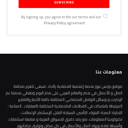
By signing up, you agree to the our terms and our
Privacy Policy
agreement.
معلومات عنا
موقع بيزنس نيوز منصة إعلامية اقتصادية رائدة ، تسعى لتعزيز صحافة
المال و الأعمال في مصر والعالم العربي على مدار اليوم وتغطي منصتنا عبر
الإنترنت و وسائل التواصل الاجتماعي المختلفة كافة الأخبار والتقارير
المرتبطة بالشركات في القطاعات الاقتصادية المختلفة (العقارات ، الصناعة ؛
التجارة؛ الصحة ؛البنوك، التأمين، السياحة النقل، الإستثمار، الإتصالات ،
تكنولوجيا المعلومات، مع رصد دقيق للاسواق العربية و متابعة استثمارات
وأنشطة قادة ورواد المال والأعمال في كل مكان وتوثيق نجاحاتهم