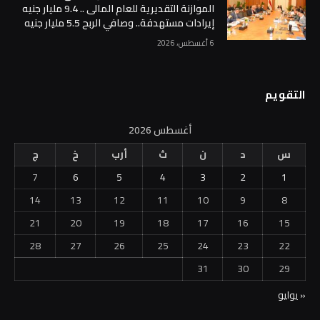
الموازنة التقديرية للعام المالى .. 9.4 مليار جنيه
إيرادات مستهدفة.. وصافي الربح 5.5 مليار جنيه
6 أغسطس، 2026
التقويم
أغسطس 2026
س
د
ن
ث
أرب
خ
ج
7
6
5
4
3
2
1
14
13
12
11
10
9
8
21
20
19
18
17
16
15
28
27
26
25
24
23
22
31
30
29
« يوليو