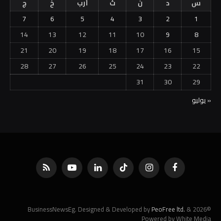
س
د
ن
ث
أرب
خ
ج
7
6
5
4
3
2
1
14
13
12
11
10
9
8
21
20
19
18
17
16
15
28
27
26
25
24
23
22
31
30
29
« يوليو
فيسبوك
الانستغرام
تيكتوك
لينكدإن
يوتيوب
RSS
PeoFree ltd.
&
©2026 BusinessNewsEg. Designed & Developed by
Powered by White Media