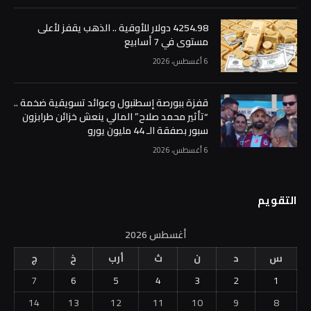
4254.98 دولار للأوقية .. الذهب يقفز لأعلى
مستوى في 7 أسابيع
6 أغسطس، 2026
قفزة ببورصة إسطنبول وعوائد تسويقية ضخمة ..
“تأثير محمد صلاح” المالي ينعش خزائن طرابزون
سبور بصفقة الـ 44 مليون يورو
6 أغسطس، 2026
التقويم
أغسطس 2026
س
د
ن
ث
أرب
خ
ج
7
6
5
4
3
2
1
14
13
12
11
10
9
8