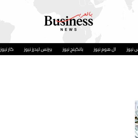
 نيوز
ال هوم نيوز
بانكينج نيوز
بيزنس ليدرز نيوز
كار نيوز