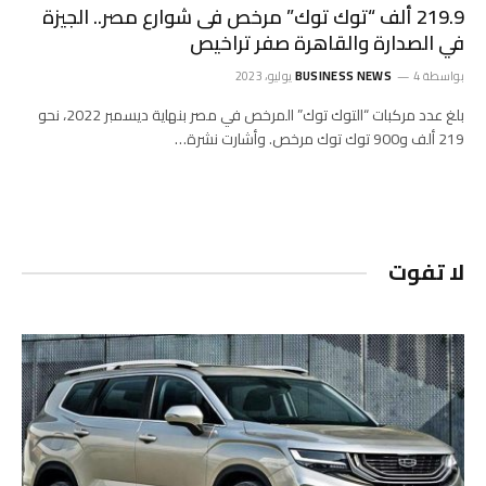
219.9 ألف “توك توك” مرخص فى شوارع مصر.. الجيزة
في الصدارة والقاهرة صفر تراخيص
بواسطة
4 يوليو، 2023
BUSINESS NEWS
بلغ عدد مركبات “التوك توك” المرخص في مصر بنهاية ديسمبر 2022، نحو
219 ألف و900 توك توك مرخص. وأشارت نشرة…
لا تفوت