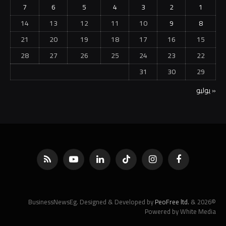
7
6
5
4
3
2
1
14
13
12
11
10
9
8
21
20
19
18
17
16
15
28
27
26
25
24
23
22
31
30
29
« يوليو
فيسبوك
الانستغرام
تيكتوك
لينكدإن
يوتيوب
RSS
PeoFree ltd.
&
©2026 BusinessNewsEg. Designed & Developed by
Powered by White Media