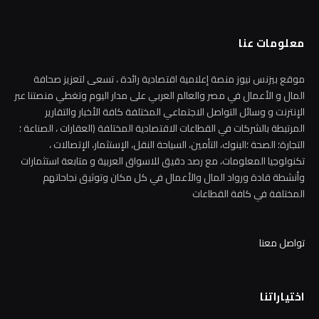
معلومات عنا
موقع بيزنس نيوز منصة إعلامية اقتصادية رائدة ، تسعى لتعزيز صحافة
المال و الأعمال في مصر والعالم العربي على مدار اليوم وتغطي منصتنا عبر
الإنترنت و وسائل التواصل الاجتماعي المختلفة كافة الأخبار والتقارير
المرتبطة بالشركات في القطاعات الاقتصادية المختلفة (العقارات ، الصناعة ؛
التجارة؛ الصحة ؛البنوك، التأمين، السياحة النقل، الإستثمار، الإتصالات ،
تكنولوجيا المعلومات، مع رصد دقيق للاسواق العربية و متابعة استثمارات
وأنشطة قادة ورواد المال والأعمال في كل مكان وتوثيق نجاحاتهم
المختلفة في كافة القطاعات
تواصل معنا
اختياراتنا