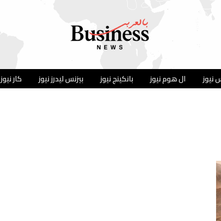
 نيوز
ال هوم نيوز
بانكينج نيوز
بيزنس ليدرز نيوز
كار نيوز