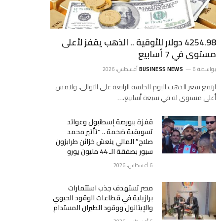
4254.98 دولار للأوقية .. الذهب يقفز لأعلى
مستوى في 7 أسابيع
بواسطة
6 أغسطس، 2026
BUSINESS NEWS
ارتفع ‌سعر الذهب اليوم للجلسة الرابعة على التوالي، ولامس
‌أعلى مستوى له في سبعة أسابيع،…
قفزة ببورصة إسطنبول وعوائد
تسويقية ضخمة .. “تأثير محمد
صلاح” المالي ينعش خزائن طرابزون
سبور بصفقة الـ 44 مليون يورو
6 أغسطس، 2026
مصر تستهدف جذب استثمارات
برازيلية في قطاعات الوقود الحيوي
والإيثانول ووقود الطيران المستدام