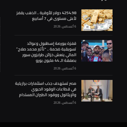
4254.98 دولار للأوقية .. الذهب يقفز
لأعلى مستوى في 7 أسابيع
6 أغسطس، 2026
قفزة ببورصة إسطنبول وعوائد
تسويقية ضخمة .. “تأثير محمد صلاح”
المالي ينعش خزائن طرابزون سبور
بصفقة الـ 44 مليون يورو
6 أغسطس، 2026
«
مصر تستهدف جذب استثمارات برازيلية
في قطاعات الوقود الحيوي
والإيثانول ووقود الطيران المستدام
6 أغسطس، 2026