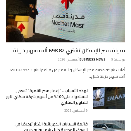
مدينة مصر للإسكان تشتري 698.82 ألف سهم خزينة
بواسطة
9 أغسطس، 2026
BUSINESS NEWS
أعلنت شركة مدينة مصر للإسكان والتعمير عن قيامها بشراء عدد 698.82
ألف سهم خزينة خلال…
لهذه الأسباب .. “إعمار مصر للتنمية” تسعى
للاستحواذ على100% من أسهم شركة سكاي تاور
للتطوير العقاري
9 أغسطس، 2026
قائمة السيارات الكهربائية الأكثر ترخيصًا في
السوق المصرية خلال شهر يوليو 2026