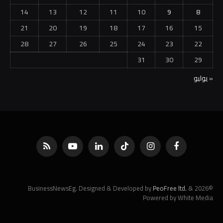
14
13
12
11
10
9
8
21
20
19
18
17
16
15
28
27
26
25
24
23
22
31
30
29
« يوليو
فيسبوك
الانستغرام
تيكتوك
لينكدإن
يوتيوب
RSS
PeoFree ltd.
&
©2026 BusinessNewsEg. Designed & Developed by
Powered by White Media