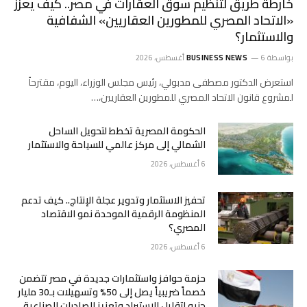
خارطة طريق لتنظيم سوق العقارات في مصر.. كيف يعزز
«الاتحاد المصري للمطورين العقاريين» الشفافية
والاستثمار؟
بواسطة
6 أغسطس، 2026
BUSINESS NEWS
استعرض الدكتور مصطفى مدبولي، رئيس مجلس الوزراء، اليوم، مقترحاً
لمشروع قانون الاتحاد المصري للمطورين العقاريين،…
الحكومة المصرية تخطط لتحويل الساحل
الشمالي إلى مركز عالمي للسياحة والاستثمار
6 أغسطس، 2026
تحفيز الاستثمار وتدوير عجلة الإنتاج.. كيف تدعم
المنظومة الرقمية الموحدة نمو الاقتصاد
المصري؟
6 أغسطس، 2026
حزمة حوافز واستثمارات جديدة في مصر تتضمن
خصماً ضريبياً يصل إلى 50% وتسهيلات بـ30 مليار
جنيه لتقليل الاستيراد وتعزيز الصادرات الصناعية