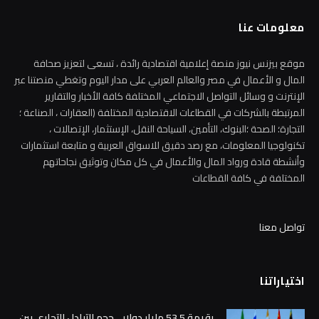
معلومات عنا
موقع بيزنس نيوز منصة إعلامية اقتصادية رائدة ، تسعى لتعزيز صحافة
المال و الأعمال في مصر والعالم العربي على مدار اليوم وتغطي منصتنا عبر
الإنترنت و وسائل التواصل الاجتماعي المختلفة كافة الأخبار والتقارير
المرتبطة بالشركات في القطاعات الاقتصادية المختلفة (العقارات ، الصناعة ؛
التجارة؛ الصحة ؛البنوك، التأمين، السياحة النقل، الإستثمار، الإتصالات ،
تكنولوجيا المعلومات، مع رصد دقيق للاسواق العربية و متابعة استثمارات
وأنشطة قادة ورواد المال والأعمال في كل مكان وتوثيق نجاحاتهم
المختلفة في كافة القطاعات
تواصل معنا
اختياراتنا
بقيمة 53.5 مليار دولار .. حجم التبادل التجاري بين