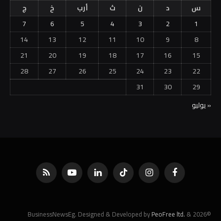
س
د
ن
ث
أرب
خ
ج
7
6
5
4
3
2
1
14
13
12
11
10
9
8
21
20
19
18
17
16
15
28
27
26
25
24
23
22
31
30
29
« يوليو
فيسبوك
الانستغرام
تيكتوك
لينكدإن
يوتيوب
RSS
PeoFree ltd.
&
©2026 BusinessNewsEg. Designed & Developed by