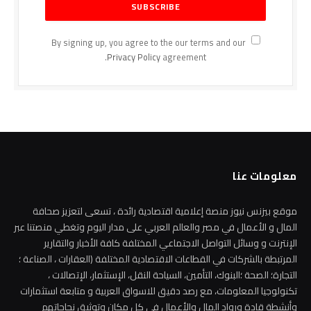
By signing up, you agree to the our terms and our
Privacy Policy
agreement.
معلومات عنا
موقع بيزنس نيوز منصة إعلامية اقتصادية رائدة ، تسعى لتعزيز صحافة
المال و الأعمال في مصر والعالم العربي على مدار اليوم وتغطي منصتنا عبر
الإنترنت و وسائل التواصل الاجتماعي المختلفة كافة الأخبار والتقارير
المرتبطة بالشركات في القطاعات الاقتصادية المختلفة (العقارات ، الصناعة ؛
التجارة؛ الصحة ؛البنوك، التأمين، السياحة النقل، الإستثمار، الإتصالات ،
تكنولوجيا المعلومات، مع رصد دقيق للاسواق العربية و متابعة استثمارات
وأنشطة قادة ورواد المال والأعمال في كل مكان وتوثيق نجاحاتهم