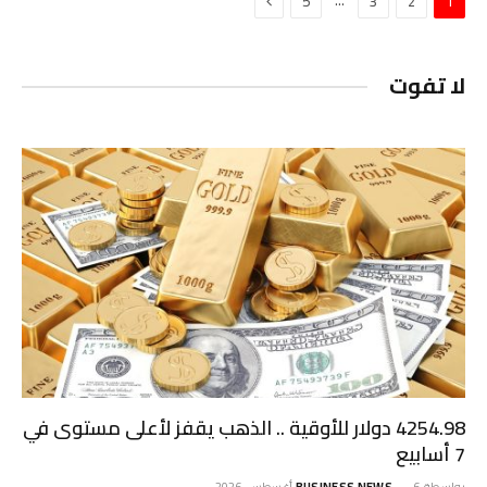
التالي
…
5
3
2
1
لا تفوت
4254.98 دولار للأوقية .. الذهب يقفز لأعلى مستوى في
7 أسابيع
بواسطة
6 أغسطس، 2026
BUSINESS NEWS