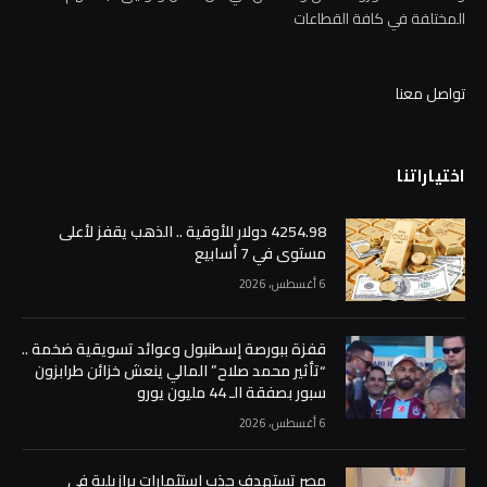
المختلفة في كافة القطاعات
تواصل معنا
اختياراتنا
4254.98 دولار للأوقية .. الذهب يقفز لأعلى
مستوى في 7 أسابيع
6 أغسطس، 2026
قفزة ببورصة إسطنبول وعوائد تسويقية ضخمة ..
“تأثير محمد صلاح” المالي ينعش خزائن طرابزون
سبور بصفقة الـ 44 مليون يورو
6 أغسطس، 2026
مصر تستهدف جذب استثمارات برازيلية في