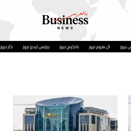
 نيوز
ال هوم نيوز
بانكينج نيوز
بيزنس ليدرز نيوز
كار نيوز