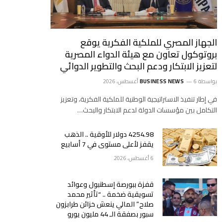
الجهاز المصري للملكية الفكرية يوقع
بروتوكول تعاون مع هيئة الدواء المصرية
لتعزيز الابتكار ودعم البحث والتطوير الدوائي
بواسطة
6 أغسطس، 2026
BUSINESS NEWS
في إطار تنفيذ الاستراتيجية الوطنية للملكية الفكرية، وتعزيز
التكامل بين مؤسسات الدولة لدعم الابتكار والبحث…
4254.98 دولار للأوقية .. الذهب
يقفز لأعلى مستوى في 7 أسابيع
6 أغسطس، 2026
قفزة ببورصة إسطنبول وعوائد
تسويقية ضخمة .. “تأثير محمد
صلاح” المالي ينعش خزائن طرابزون
سبور بصفقة الـ 44 مليون يورو