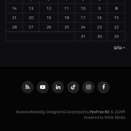
14
13
12
11
10
9
8
21
20
19
18
17
16
15
28
27
26
25
24
23
22
31
30
29
« يوليو
فيسبوك
الانستغرام
تيكتوك
لينكدإن
يوتيوب
RSS
PeoFree ltd.
&
©2026 BusinessNewsEg. Designed & Developed by
Powered by White Media