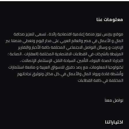
معلومات عنا
موقع بيزنس نيوز منصة إعلامية اقتصادية رائدة ، تسعى لتعزيز صحافة
المال و الأعمال في مصر والعالم العربي على مدار اليوم وتغطي منصتنا عبر
الإنترنت و وسائل التواصل الاجتماعي المختلفة كافة الأخبار والتقارير
المرتبطة بالشركات في القطاعات الاقتصادية المختلفة (العقارات ، الصناعة ؛
التجارة؛ الصحة ؛البنوك، التأمين، السياحة النقل، الإستثمار، الإتصالات ،
تكنولوجيا المعلومات، مع رصد دقيق للاسواق العربية و متابعة استثمارات
وأنشطة قادة ورواد المال والأعمال في كل مكان وتوثيق نجاحاتهم
المختلفة في كافة القطاعات
تواصل معنا
اختياراتنا