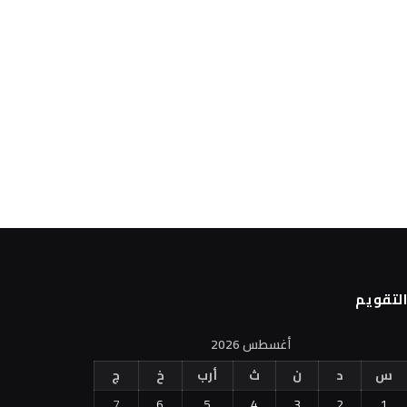
لتقويم
أغسطس 2026
س
د
ن
ث
أرب
خ
ج
7
6
5
4
3
2
1