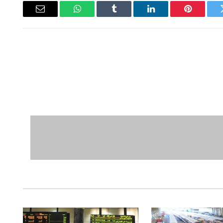
ويتر
بينتيريست
لينكدإن
Tumblr
واتساب
البريد
الإلكتروني