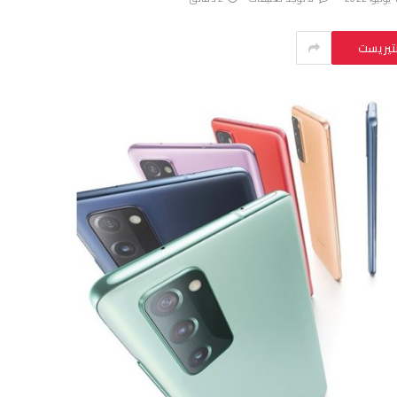
نتيريست