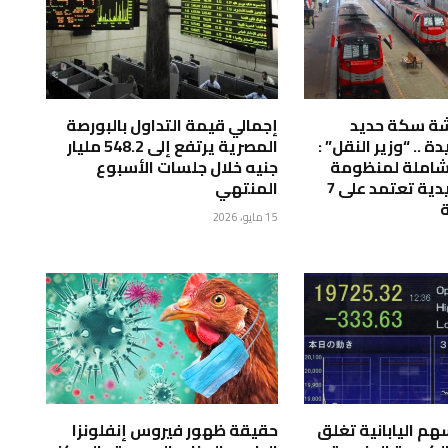
 33 ورشة سكة حديد
إجمالي قيمة التداول بالبورصة
ء 8 جديدة .. “وزير النقل” :
المصرية يرتفع إلى 548.2 مليار
شاملة لمنظومة
جنيه خلال جلسات الأسبوع
السكك الحديدية تعتمد على 7
المنتهي
ة
15 مايو، 2026
م اليابانية تغلق
حقيقة ظهور فيروس إنفلونزا