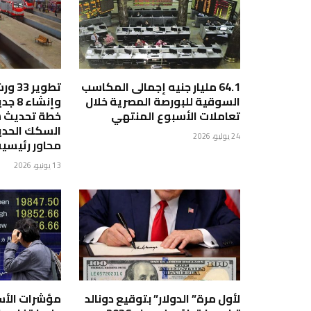
64.1 مليار جنيه إجمالى المكاسب
تطوير
السوقية للبورصة المصرية خلال
وإنشا
تعاملات الأسبوع المنتهي
خطة تحديث 
24 يوليو، 2026
محاور رئيسي
13 يونيو، 2026
لأول مرة” الدولار” بتوقيع دونالد
مؤشرات الأسه