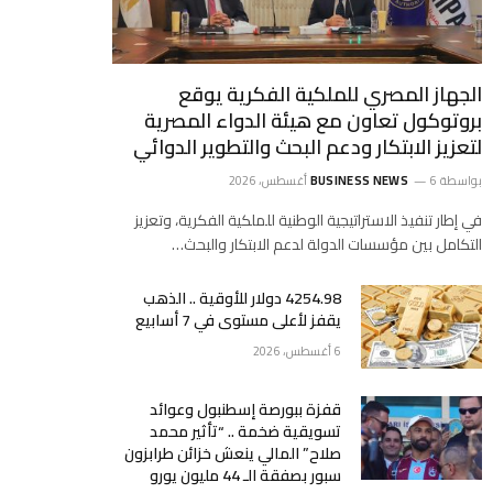
الجهاز المصري للملكية الفكرية يوقع
بروتوكول تعاون مع هيئة الدواء المصرية
لتعزيز الابتكار ودعم البحث والتطوير الدوائي
بواسطة
6 أغسطس، 2026
BUSINESS NEWS
في إطار تنفيذ الاستراتيجية الوطنية للملكية الفكرية، وتعزيز
التكامل بين مؤسسات الدولة لدعم الابتكار والبحث…
4254.98 دولار للأوقية .. الذهب
يقفز لأعلى مستوى في 7 أسابيع
6 أغسطس، 2026
قفزة ببورصة إسطنبول وعوائد
تسويقية ضخمة .. “تأثير محمد
صلاح” المالي ينعش خزائن طرابزون
سبور بصفقة الـ 44 مليون يورو