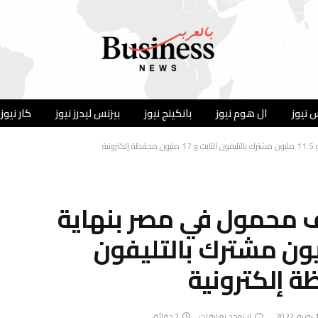
 نيوز
ال هوم نيوز
بانكينج نيوز
بيزنس ليدرز نيوز
كار نيوز
تف محمول في مصر بنهاية
الماضي و 11.5 مليون مشترك بالتليفون
2022
لا توجد تعليقات
2 دقائق