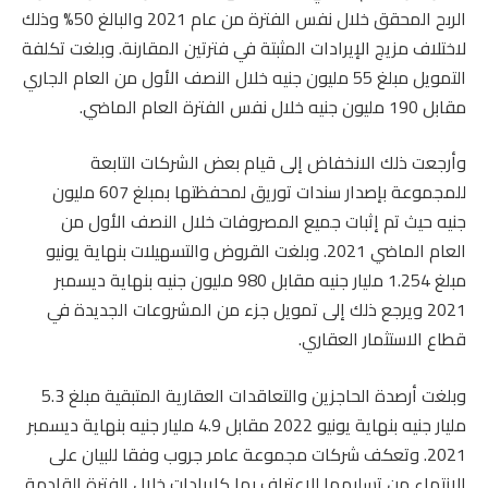
الربح المحقق خلال نفس الفترة من عام 2021 والبالغ 50% وذلك
لاختلاف مزيج الإيرادات المثبتة في فترتين المقارنة. وبلغت تكلفة
التمويل مبلغ 55 مليون جنيه خلال النصف الأول من العام الجاري
مقابل 190 مليون جنيه خلال نفس الفترة العام الماضي.
وأرجعت ذلك الانخفاض إلى قيام بعض الشركات التابعة
للمجموعة بإصدار سندات توريق لمحفظتها بمبلغ 607 مليون
جنيه حيث تم إثبات جميع المصروفات خلال النصف الأول من
العام الماضي 2021. وبلغت القروض والتسهيلات بنهاية يونيو
مبلغ 1.254 مليار جنيه مقابل 980 مليون جنيه بنهاية ديسمبر
2021 ويرجع ذلك إلى تمويل جزء من المشروعات الجديدة في
قطاع الاستثمار العقاري.
وبلغت أرصدة الحاجزين والتعاقدات العقارية المتبقية مبلغ 5.3
مليار جنيه بنهاية يونيو 2022 مقابل 4.9 مليار جنيه بنهاية ديسمبر
2021. وتعكف شركات مجموعة عامر جروب وفقا للبيان على
الانتهاء من تسليمها للاعتراف بها كإيرادات خلال الفترة القادمة.