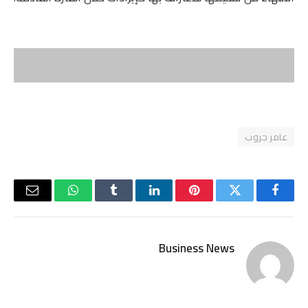
عامر جروب
فيسبوك
تويتر
بينتيريست
لينكدإن
Tumblr
واتساب
البريد
الإلكتر
Business News