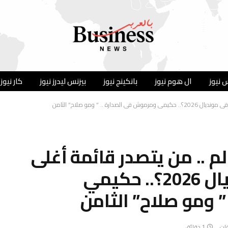
 نيوز
ال هوم نيوز
بانكينج نيوز
بيزنس ليدرز نيوز
كار نيوز
لم .. من يتصدر قائمة أغلى
اللاعبين العرب في مونديال 2026؟.. حكيمي
 ومو صلاح” الثامن
قات
1 دقائق