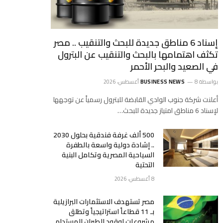
إسناد 6 مناطق جديدة للبحث والتنقيب .. مصر
تكثف اهتمامها بالبحث والتنقيب عن البترول
في الصعيد والبحر الأحمر
بواسطة
8 أغسطس، 2026
BUSINESS NEWS
أعلنت شركة جنوب الوادي القابضة للبترول رسمياً عن توجهها
لإسناد 6 مناطق امتياز جديدة للبحث…
500 ألف غرفة فندقية بحلول 2030
.. إشادة دولية واسعة بالطفرة
السياحية المصرية وتكامل البنية
التحتية
8 أغسطس، 2026
مصر تستهدف الاستثمارات البرازيلية
بـ 11 قطاعاً استراتيجياً وتطلق
مشروعات لوقود الطيران المستدام