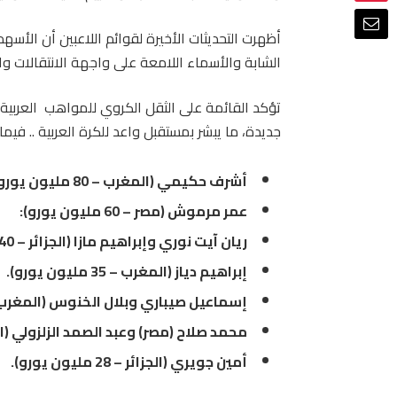
أظهرت التحديثات الأخيرة لقوائم اللاعبين أن الأسه
الشابة والأسماء اللامعة على واجهة الانتقالات وال
تؤكد القائمة على الثقل الكروي للمواهب العربية 
جديدة، ما يبشر بمستقبل واعد للكرة العربية .. في
أشرف حكيمي (المغرب – 80 مليون يورو)
عمر مرموش (مصر – 60 مليون يورو):
ريان آيت نوري وإبراهيم مازا (الجزائر – 40 مليون يورو لكل منهما).
إبراهيم دياز (المغرب – 35 مليون يورو).
إسماعيل صيباري وبلال الخنوس (المغرب – 32 مليون يورو لكل منه
محمد صلاح (مصر) وعبد الصمد الزلزولي (المغرب) (30 مليون يورو
أمين جويري (الجزائر – 28 مليون يورو).