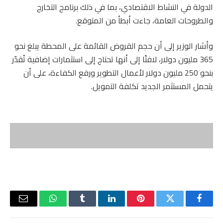
الدولة في النشاط الاقتصادي، بما في ذلك برنامج التخارج
والطروحات العامة، جاءت أبطأ من المتوقع.
وأشار الوزير إلى أن حجم القروض القائمة على المحطة يبلغ نحو
365 مليون دولار، لافتًا إلى أنها تحتاج إلى استثمارات إضافية تُقدّر
بنحو 250 مليون دولار لأعمال التطوير ورفع الكفاءة، على أن
يتحمل المستثمر الجديد تكلفة التمويل.
فيسبوك
تويتر
بينتيريست
لينكدإن
Tumblr
واتساب
البريد
الإلكتر