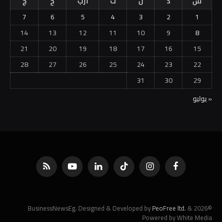
س
د
ن
ث
أرب
خ
ج
7
6
5
4
3
2
1
14
13
12
11
10
9
8
21
20
19
18
17
16
15
28
27
26
25
24
23
22
31
30
29
« يوليو
فيسبوك
الانستغرام
تيكتوك
لينكدإن
يوتيوب
RSS
PeoFree ltd.
&
©2026 BusinessNewsEg. Designed & Developed by
Powered by White Media