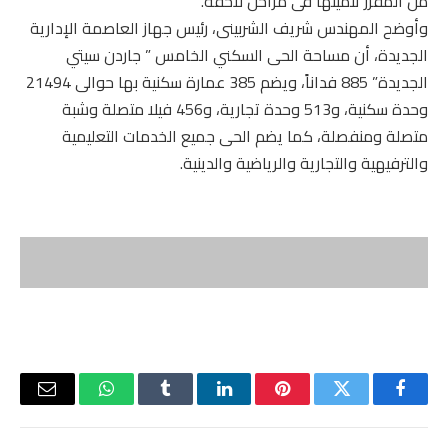
من المقرر تنميتها فى مراحل لاحقة.
وأوضح المهندس شريف الشربينى، رئيس جهاز العاصمة الإدارية
الجديدة، أن مساحة الحى السكني الخامس ” جاردن سيتي
الجديدة” 885 فداناً، ويضم 385 عمارة سكنية بها حوالى 21494
وحدة سكنية، و513 وحدة تجارية، و456 فيلا متصلة وشبة
متصلة ومنفصلة، كما يضم الحى جميع الخدمات التعليمية
والترفيهية والتجارية والرياضية والدينية.
فيسبوك
تويتر
بينتيريست
لينكدإن
Tumblr
واتساب
البريد
الإلكتر