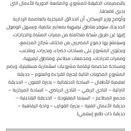
بالتصميمات الدقيقة للمشروع، والمتابعة الدورية للأعمال التي
يجري تنفيذها.
وأوضح وزير الإسكان، أن الحدائق المركزية بالعاصمة الإدارية
الجديدة، ستوفر مناطق ترفيهية بمعايير عالمية، ويسهل الوصول
إليها عن طريق شبكة متكاملة من ممرات المشاة والدراجات،
وسيتمتع بها جموع المصريين من مختلف شرائح المجتمع،
ويحتوى المشروع على مساحات خضراء، وبحيرات، وملاعب،
وممرات للدراجات، ومجمعات مطاعم، ومناطق ترفيهية،
ومساحة مخصصة لإقامة مشروعات استثمارية مستقبلية، ويضم
المشروع المكونات التالية (بحيرة القراءة والعلوم – حديقة
تعليمية للأطفال – الساحة الاحتفالية – بحيرة الفنون – الحديقة
التراثية – النادي الريفي – النادي الرياضي – الساحة المركزية –
مجمع المطاعم – السينما المفتوحة – الحديقة التفاعلية –
حديقة الأعمال الفنية – بحيرة القوارب – واحة الرفاهية –
حديقة ذات طابع إسلامي).