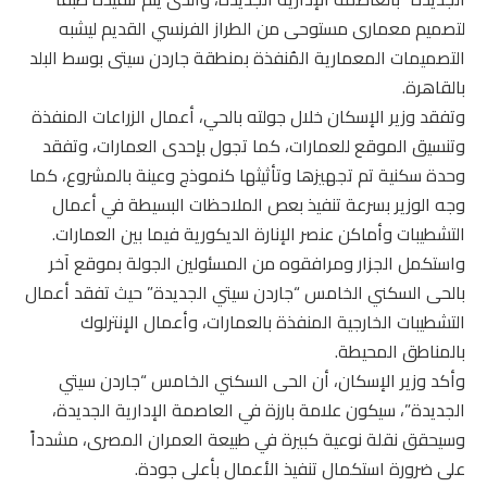
لتصميم معمارى مستوحى من الطراز الفرنسي القديم ليشبه
التصميمات المعمارية المُنفذة بمنطقة جاردن سيتى بوسط البلد
بالقاهرة.
وتفقد وزير الإسكان خلال جولته بالحي، أعمال الزراعات المنفذة
وتنسيق الموقع للعمارات، كما تجول بإحدى العمارات، وتفقد
وحدة سكنية تم تجهيزها وتأثيثها كنموذج وعينة بالمشروع، كما
وجه الوزير بسرعة تنفيذ بعص الملاحظات البسيطة في أعمال
التشطيبات وأماكن عنصر الإنارة الديكورية فيما بين العمارات.
واستكمل الجزار ومرافقوه من المسئولين الجولة بموقع آخر
بالحى السكني الخامس “جاردن سيتي الجديدة” حيث تفقد أعمال
التشطيبات الخارجية المنفذة بالعمارات، وأعمال الإنترلوك
بالمناطق المحيطة.
وأكد وزير الإسكان، أن الحى السكني الخامس “جاردن سيتي
الجديدة”، سيكون علامة بارزة في العاصمة الإدارية الجديدة،
وسيحقق نقلة نوعية كبيرة في طبيعة العمران المصرى، مشدداً
على ضرورة استكمال تنفيذ الأعمال بأعلى جودة.